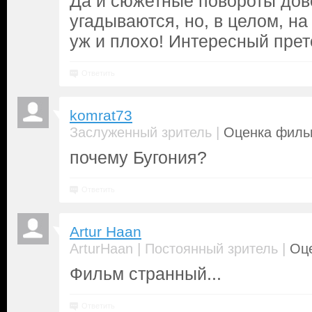
Да и сюжетные повороты дов
угадываются, но, в целом, на
уж и плохо! Интересный прет
Ответить
komrat73
|
Заслуженный зритель
Оценка фильм
почему Бугония?
Ответить
Artur Haan
|
|
ArturHaan
Постоянный зритель
Оце
Фильм странный...
Ответить