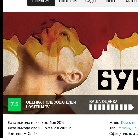
О ФИЛЬМЕ
НОВОСТИ
ВИДЕО
ФОТО
АКТЕР
ВАША ОЦЕНКА
ОЦЕНКА ПОЛЬЗОВАТЕЛЕЙ
7.3
LOSTFILM.TV
Дата выхода ru:
05 декабря 2025
г.
Жанр:
Комедия
Дата выхода eng: 31 октября 2025 г.
Тип:
Ремейк
,
По
Рейтинг IMDb: 7.6
Официальный с