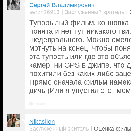
Сергей Владимирович
|
|
serzh26913
Заслуженный зритель
Тупорылый фильм, концовка 
понята и нет тут никакого тви
шедеврального. Можно смело
мотнуть на конец, чтобы понят
эта тупость или где это объя
камер, ни GPS в джипе, что 
похитили без каких либо заце
Прямо сначала фильм намекае
дичь (Или я упустил этот мо
Ответить
Nikaslion
|
Заслуженный зритель
Оценка фильм