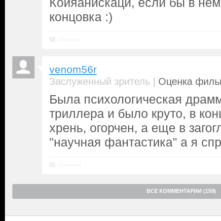
Койяанискаци, если бы в нё
концовка :)
Ответить
venom56r
|
Заслуженный зритель
Оценка фильм
Была психологическая драмм
триллера и было круто, в кон
хрень, огорчен, а еще в заго
"научная фантастика" а я сп
Ответить
ВСЕ КОММЕНТАРИИ (159)