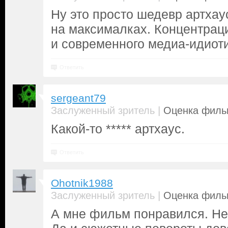
Ну это просто шедевр артхау
на максималках. Концентраци
и современного медиа-идиот
Ответить
sergeant79
|
Заслуженный зритель
Оценка фильм
Какой-то ***** артхаус.
Ответить
Ohotnik1988
|
Заслуженный зритель
Оценка фильм
А мне фильм понравился. Не