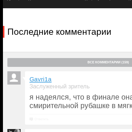
расы андромедиан, задумавших уничтожить планету и все ее н
спасти человечество, он подговаривает простодушного кузена 
Мишель. Однако дамочка оказывается не робкого десятка — он
головы, содержание в грязном подвале, обвинения спятившего 
последствий. Между «инопланетянкой» и воином-землянином з
Последние комментарии
выливающаяся во вспышки насилия. Сможет ли хладнокровна
терпение Тедди и выбраться из его халупы? Или ей самой есть 
ВСЕ КОММЕНТАРИИ (159)
Gavri1a
Заслуженный зритель
я надеялся, что в финале она
смирительной рубашке в мягк
Ответить