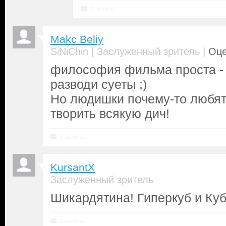
Ответить
Makc Beliy
|
|
SiNiChin
Заслуженный зритель
Оце
философия фильма проста - 
разводи суеты ;)
Но людишки почему-то любят 
творить всякую дич!
Ответить
KursantX
Заслуженный зритель
Шикардятина! Гиперкуб и Куб
Ответить