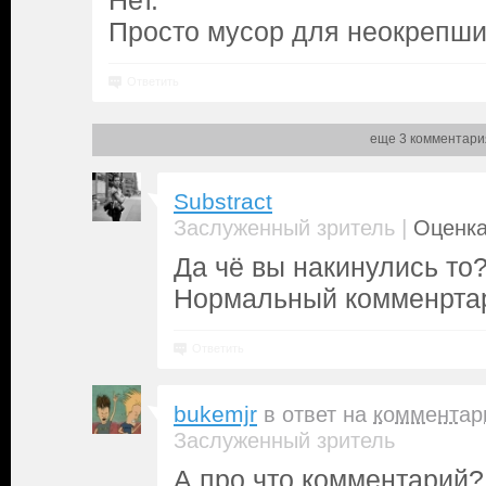
Нет.
Просто мусор для неокрепши
Ответить
еще 3 комментари
Substract
|
Заслуженный зритель
Оценка
Да чё вы накинулись то
Нормальный комменртар
Ответить
bukemjr
в ответ на
комментар
Заслуженный зритель
А про что комментарий?