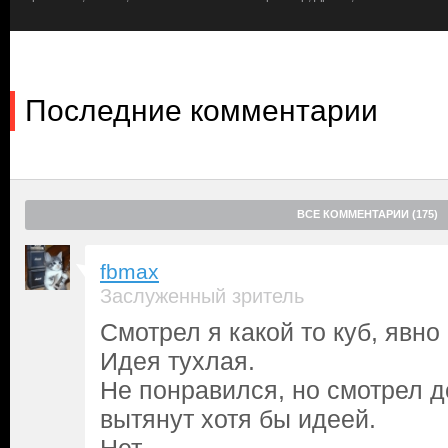
понимают, что находятся в гигантском движущемся лабиринте и
наступило истощение от голода и жажды. Побег осложняется т
оборудованы смертельными ловушками — один неверный шаг, 
очень-то симпатизирующие друг другу люди должны объединит
комнаты и добраться до выхода. Но что если безумие и склонн
Последние комментарии
грязные тайны некоторых пленников всплывут наружу. Сможет 
девочка-вундеркинд или сильный коп? И поймут ли они, кто и 
кровавых тараканьих бегов?..
ВСЕ КОММЕНТАРИИ (175)
fbmax
Заслуженный зритель
Смотрел я какой то куб, явно 
Идея тухлая.
Не понравился, но смотрел д
вытянут хотя бы идеей.