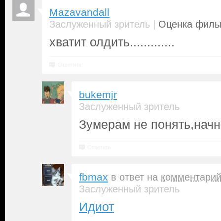
Mazavandall
|
Заслуженный зритель
Оценка фильм
хватит олдить.............
Ответить
bukemjr
Заслуженный зритель
Зумерам не понять,начн
Ответить
fbmax
в ответ на
комментари
Заслуженный зритель
Идиот