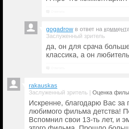
Ответить
gogadrow
в ответ на
коммент
Заслуженный зритель
да, он для срача больше
классика, а он любител
Ответить
rakauskas
|
Заслуженный зритель
Оценка фильм
Искренне, благодарю Вас за 
любимого фильма детства! П
Вспомнил свои 13-ть лет, и 
этого фильма. Прошло больше