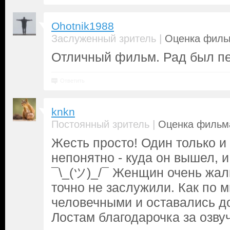
Ohotnik1988
|
Заслуженный зритель
Оценка фильм
Отличный фильм. Рад был пе
Ответить
knkn
|
Постоянный зритель
Оценка фильма
Жесть просто! Один только и
непонятно - куда он вышел, 
¯\_(ツ)_/¯ Женщин очень жалко
точно не заслужили. Как по 
человечными и оставались до
Лостам благодарочка за озвуч