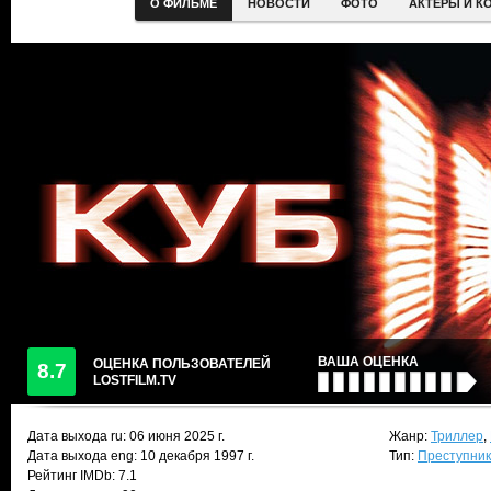
О ФИЛЬМЕ
НОВОСТИ
ФОТО
АКТЕРЫ И К
ВАША ОЦЕНКА
ОЦЕНКА ПОЛЬЗОВАТЕЛЕЙ
8.7
LOSTFILM.TV
Дата выхода ru:
06 июня 2025
г.
Жанр:
Триллер
,
Дата выхода eng: 10 декабря 1997 г.
Тип:
Преступни
Рейтинг IMDb: 7.1