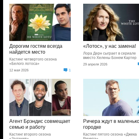
Дорогим гостям всегда
«Лотос», у нас замена!
найдется место
Лора Дерн сыграет в сериале
вместо Хелены Бонем Картер
Кастинг четвертого сезона
«Белого лотоса»
29 апреля 2026
12 мая 2026
1
Агент Брэндис совмещает
Ричера ждут в маленьк
семью и работу
городке
Кастинг второго сезона
Кастинг пятого сезона «Джека
«Задания»
Ричера»