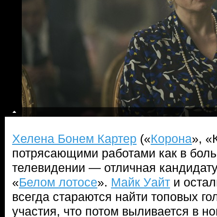
Хелена Бонем Картер
(«
Корона
», «
потрясающими работами как в больш
телевидении — отличная кандидату
«
Белом лотосе
».
Майк Уайт
и оста
всегда стараются найти топовых го
участия, что потом выливается в н