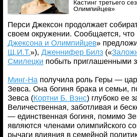
Кастинг третьего се
Олимпийцев»
Перси Джексон продолжает собирать
своем окружении. Сообщается, что 
Джексона и Олимпийцев
» предлож
Щ.И.Т.
»),
Дженнифер Билз
(«
Залож
Смилецки
побыть приглашенными з
Минг-На
получила роль Геры — ца
Зевса. Она богиня брака и семьи, 
Зевса (
Кортни Б. Вэнс
) глубоко ее з
Величественная, заботливая и бес
— единственная богиня, помимо Зев
являются членами олимпийского сов
рычаги влияния в семейной политик