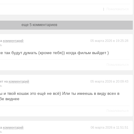
|
Пожаловаться
еще 5 комментариев
на
комментарий
05 марта 2026 в 19:25:28
ль
е так будут думать (кроме тебя)) когда фильм выйдет )
Пожаловаться
вет на
комментарий
05 марта 2026 в 20:09:43
ль
ы и твой кошак это ещё не всё) Или ты имеешь в виду всех в
бе виднее
Пожаловаться
на
комментарий
06 марта 2026 в 11:51:51
ль