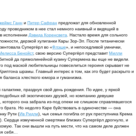
жеймс Ганн
и
Питер Сафран
предложат для обновленной
оду проводником в нее стал немного наивный и видящий в
в исполнении
Дэвида Коренсвета
. Настало время для сольного
ожности, дерзкой хулиганки Кары Зор-Эл. После титанически
езентовала Супергёрл во «
Флэше
», и непоседливой умнички,
Мелисса Бенойст
, свою версию Супергёрл представит
Милли
азбитной да прямолинейной кузину Супермена вы еще не видели.
то под маской любительницы повеселиться героиня скрывает не
Криптона шрамы. Главный интерес в том, как это будет раскрыто и
я баланса хлесткого юмора и гуманизма.
 галактике, празднуя свой день рождения. По идее, у яркой
подобных ей экзотических друзей, но компанию девушке
, которого она забрала из-под опеки не слишком справлявшегося
 брата. Но недолго Каре буйствовать в одиночестве — она
ку Рути (
Ив Ридли
), чья семья погибла от рук преступника Крема
). Сердце измученной смертями близких Супергёрл дрогнуло, и
комую. Так они вышли на путь мести, что на самом деле должен
ния себя…