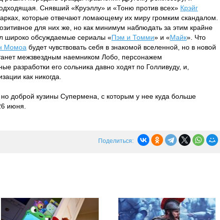
одходящая. Снявший «Круэллу» и «Тоню против всех»
Крэйг
тарках, которые отвечают ломающему их миру громким скандалом.
позитивное для них же, но как минимум наблюдать за этим крайне
мал широко обсуждаемые сериалы «
Пэм и Томми
» и «
Майк
». Что
н Момоа
будет чувствовать себя в знакомой вселенной, но в новой
танет межзвездным наемником Лобо, персонажем
ые разработки его сольника давно ходят по Голливуду, и,
изации как никогда.
но доброй кузины Супермена, с которым у нее куда больше
26 июня.
Поделиться: