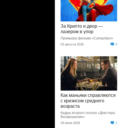
За Крипто и двор —
лазером в упор
Премьера фильма «Супергёрл»
03 августа 2026
9
Как маньяки справляются
с кризисом среднего
возраста
Кадры второго сезона «Декстера:
Воскрешение»
29 июля 2026
3