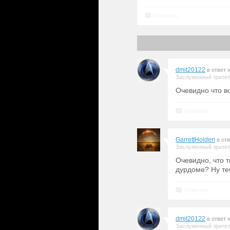
Ответить
dmit20122
в ответ 
Заслуженный зрите
Очевидно что вс
Ответить
GarrettHolden
в от
Заслуженный зрите
Очевидно, что т
дурдоме? Ну те
Ответить
dmit20122
в ответ 
Заслуженный зрите