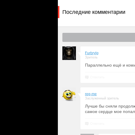
Последние комментарии
Furbrylg
Зритель
Параллельно ещё и коми
Ответить
reg-me
Заслуженный зритель
Лучше бы сняли продолж
самое сердце мое попал
Ответить