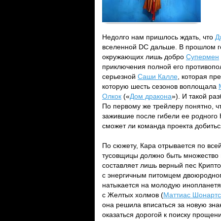
Недолго нам пришлось ждать, что
Д
вселенной DC дальше. В прошлом г
окружающих лишь добро
Супермен
приключения полной его противопол
серьезной
Саши Калле
, которая пр
которую шесть сезонов воплощала
Олкок
(«
Дом дракона
»). И такой р
По первому же трейлеру понятно, ч
зажившие после гибели ее родного 
сможет ли команда проекта добитьс
По сюжету, Кара отрывается по всей
тусовщицы должно быть множество 
составляет лишь верный пес Крипто
с энергичным питомцем двоюродного
натыкается на молодую инопланетян
с Желтых холмов (
Маттиас Шонартс
она решила вписаться за новую зна
оказаться дорогой к поиску проще