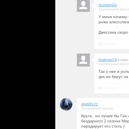
ScorpionDs
Заслуженный зрите
У меня почему-
рожа алкоголич
Джессика скоро 
Ответить
Darkman79
в ответ
Заслуженный зрите
Так у нее и рол
зря ее берут на
Ответить
dmit20122
Заслуженный зритель
Крута , но лучше бы Ган
бездарного 2 сезона Миро
парадирует его стиль )