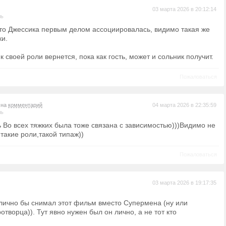
03 марта 2026 в 20:12:14
ль
то Джессика первым делом ассоциировалась, видимо такая же
ки.
к своей роли вернется, пока как гость, может и сольник получит.
Пожаловаться
 на
комментарий
04 марта 2026 в 22:35:59
ль
ь Во всех тяжких была тоже связана с зависимостью)))Видимо не
 такие роли,такой типаж))
Пожаловаться
03 марта 2026 в 19:17:35
 лично бы снимал этот фильм вместо Супермена (ну или
творца)). Тут явно нужен был он лично, а не тот кто