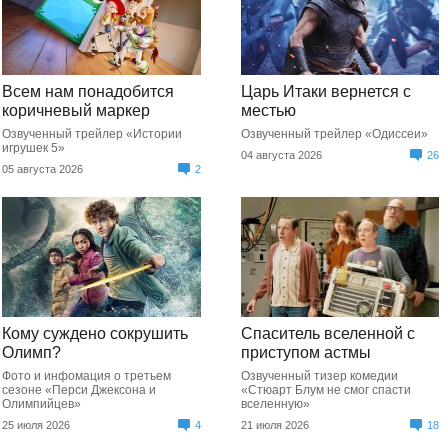
Всем нам понадобится
Царь Итаки вернется с
коричневый маркер
местью
Озвученный трейлер «Истории
Озвученный трейлер «Одиссеи»
игрушек 5»
04 августа 2026
26
05 августа 2026
2
Кому суждено сокрушить
Спаситель вселенной с
Олимп?
приступом астмы
Фото и инфомация о третьем
Озвученный тизер комедии
сезоне «Перси Джексона и
«Стюарт Блум не смог спасти
Олимпийцев»
вселенную»
25 июля 2026
4
21 июля 2026
18