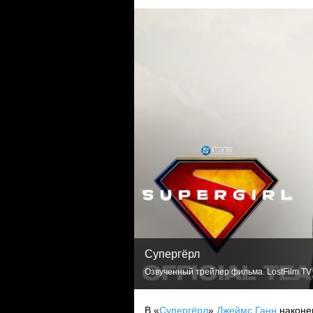
Супергёрл
Озвученный трейлер фильма. LostFilm.TV
В «
Супергёрл
»
Джеймс Ганн
наконец