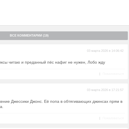
ВСЕ КОММЕНТАРИИ (19)
03 марта 2026 в 14:06:42
ксы читаю и преданный пёс нафиг не нужен, Лобо жду
|
Пожаловаться
03 марта 2026 в 17:21:57
ение Джессики Джонс. Её попа в обтягивающих джинсах прям в
а.
|
Пожаловаться