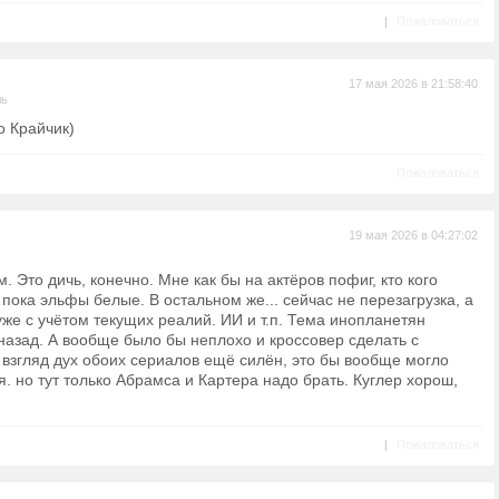
|
Пожаловаться
17 мая 2026 в 21:58:40
ль
о Крайчик)
Пожаловаться
19 мая 2026 в 04:27:02
. Это дичь, конечно. Мне как бы на актёров пофиг, кто кого
, пока эльфы белые. В остальном же... сейчас не перезагрузка, а
же с учётом текущих реалий. ИИ и т.п. Тема инопланетян
 назад. А вообще было бы неплохо и кроссовер сделать с
 взгляд дух обоих сериалов ещё силён, это бы вообще могло
я. но тут только Абрамса и Картера надо брать. Куглер хорош,
|
Пожаловаться