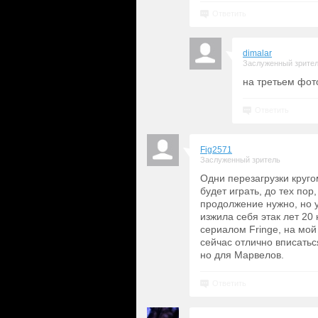
Ответить
dimalar
Заслуженный зрите
на третьем фот
Ответить
Fig2571
Заслуженный зритель
Одни перезагрузки кругом
будет играть, до тех пор
продолжение нужно, но у
изжила себя этак лет 20
сериалом Fringe, на мой
сейчас отлично вписатьс
но для Марвелов.
Ответить