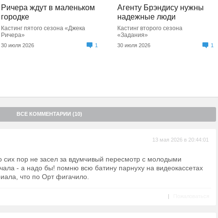
Ричера ждут в маленьком
Агенту Брэндису нужны
городке
надежные люди
Кастинг пятого сезона «Джека
Кастинг второго сезона
Ричера»
«Задания»
30 июля 2026
1
30 июля 2026
1
ВСЕ КОММЕНТАРИИ (10)
13 мая 2026 в 20:44:01
до сих пор не засел за вдумчивый пересмотр с молодыми
ала - а надо бы! помню всю батину парнуху на видеокассетах
иала, что по Орт фигачило.
|
Пожаловаться