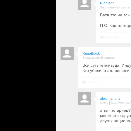
Nighteon
Заслуженный зрите
Батя это не вс
П.С. Как-то от
Ответить
RimoBlack
Заслуженный зритель
Вся суть гейливуда. Инду
Кто убили, а это решили 
Ответить
alex mahony
|
sekry
Заслуженный
а ты что,ариец?
множество друг
других национа