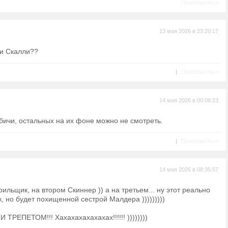
Пожаловаться
13 мая 2026 в 23:20:17
 и Скалли??
|
Пожаловаться
14 мая 2026 в 00:06:23
бичи, остальных на их фоне можно не смотреть.
|
Пожаловаться
14 мая 2026 в 08:35:57
ильщик, на втором Скиннер )) а на третьем... ну этот реально
, но будет похищенной сестрой Малдера )))))))))
РЕПЕТОМ!!! Хахахахахахахах!!!!!! ))))))))