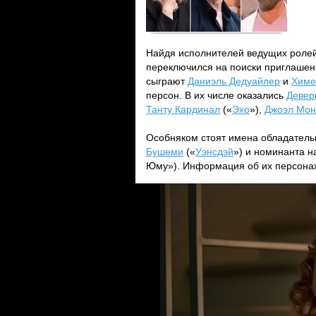
Найдя исполнителей ведущих ролей 
переключился на поиски приглашенны
сыграют
Даниэль Дедуайлер
и
Химе
персон. В их числе оказались
Девер
Танту Кардинал
(«
Эхо
»),
Джоэл Мон
Особняком стоят имена обладател
Бушеми
(«
Уэнсдэй
») и номинанта 
Юму»). Информация об их персонаж