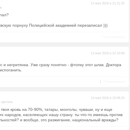
13 мая 2026 в 21:21:25
ль
ыпал?
цовскую порнуху Полицейской академией перезаписал )))
Пожаловаться
13 мая 2026 в 22:10:08
с и негритянка. Уже сразу понятно - фтопку этот шлак. Доктора
испоганить.
|
Пожаловаться
14 мая 2026 в 19:08:20
 зритель
 твоя кровь на 70-90%, татары, монголы, чуваши, ну и еще
их народов, населяющих нашу страну. ты что-то имеешь против
льностей? и вообще, это разжигание, национальный вражды?