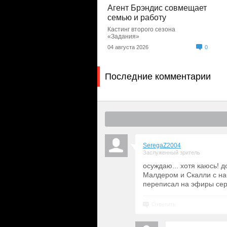
Агент Брэндис совмещает
семью и работу
Кастинг второго сезона
«Задания»
04 августа 2026
0
Последние комментарии
SeregaZ2004
Заслуженный зритель
осуждаю... хотя каюсь! 
Малдером и Скалли с нач
переписал на эфиры сер
Ответить