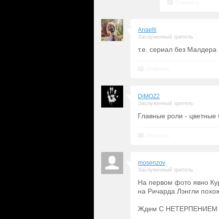
Ответить
Anaelli
Заслуженный зритель
т.е. сериал без Малдера
Ответить
DiMOZ2
Заслуженный зритель
Главные роли - цветные 
Ответить
mosenzov
Заслуженный зритель
На первом фото явно Кур
на Ричарда Лэнгли похож
Ждем С НЕТЕРПЕНИЕМ И Т