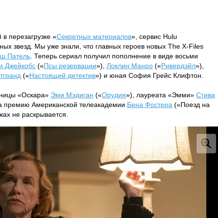
в перезагрузке «
Секретных материалов
», сервис Hulu
х звезд. Мы уже знали, что главных героев новых The X-Files
ш Патель
. Теперь сериал получил пополнение в виде восьми
и Джейкобс
(«
Псы резервации
»),
Локлин Манро
(«
Ривердэйл
»),
тгранд
(«
Настоящий детектив
») и юная София Грейс Клифтон.
ьницы «Оскара»
Эми Мэдиган
(«
Орудия
»), лауреата «Эмми»
Стива
на премию Американской телеакадемии
Бена Фостера
(«Поезд на
ах не раскрывается.