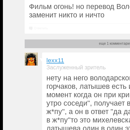
Фильм огонь! но перевод Вол
заменит никто и ничто
Ответить
еще 1 комментари
lexx11
Заслуженный зритель
нету на него володарско
горчаков, латышев есть 
момент когда он при кри
утро соседи", получает в
ж*пу", а он в ответ "да 
в ж*пу"то это михелевск
латышева один в один э