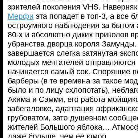
зрителей поколения VHS. Наверняк
Мерфи
эта попадет в топ-3, а все 
остроумного наблюдения за бытом 
80-х и абсолютно диких приколов в
убранства дворца короля Замунды. 
завершается слегка затянутая эксп
молодых мечтателей отправляются 
начинается самый сок. Спорящие п
барберы (в те времена за такое мо
было и по лицу схлопотать), небла
Акима и Сэмми, его работа мойщик
забегаловке, адаптация африканско
грубоватом, зато душевном сообще
жителей Большого яблока… Атмосф
даже больше, чем ее юмор.