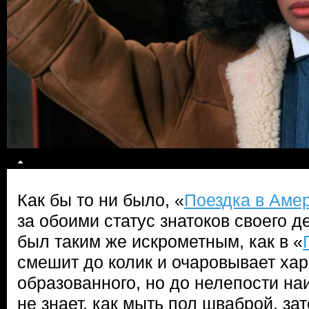
Как бы то ни было, «
Поездка в Аме
за обоими статус знатоков своего д
был таким же искрометным, как в «
смешит до колик и очаровывает хар
образованного, но до нелепости на
не знает, как мыть пол шваброй, зат