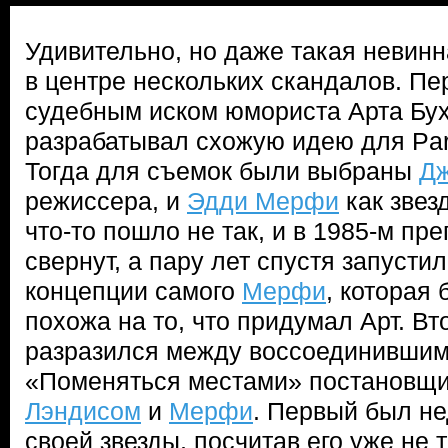
Удивительно, но даже такая невинн
в центре нескольких скандалов. Пе
судебным иском юмориста Арта Бух
разрабатывал схожую идею для Par
Тогда для съемок были выбраны
Дж
режиссера, и
Эдди Мерфи
как звез
что-то пошло не так, и в 1985-м п
свернут, а пару лет спустя запустил
концепции самого
Мерфи
, которая
похожа на то, что придумал Арт. В
разразился между воссоединившим
«Поменяться местами» постановщ
Лэндисом
и
Мерфи
. Первый был н
своей звезды, посчитав его уже не 