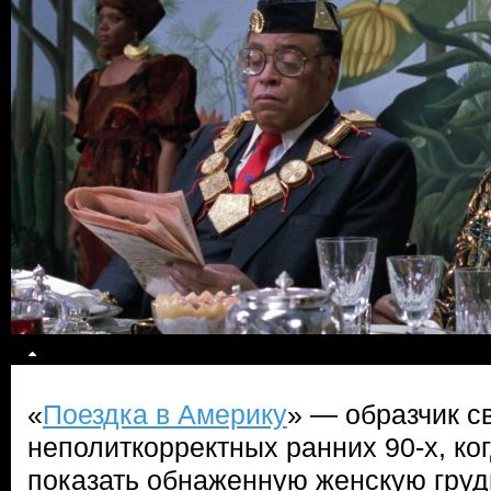
«
Поездка в Америку
» — образчик с
неполиткорректных ранних 90-х, ко
показать обнаженную женскую грудь