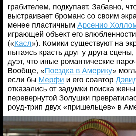
грабителем, подкупает. Забавно, чт
выстраивает броманс со своим экр
менее пластичным
Арсенио Холло
играющей объект его влюбленност
(«
Касл
»). Комики существуют на экр
пытаясь красть друг у друга сцены,
дуэт, что иные романтические паро
Вообще, «
Поездка в Америку
» могл
если бы
Мерфи
и его соавтор
Дэви
отказались от задумки поиска жены
перевернутой Золушки превратилас
роуд-трип двух «пришельцев» в Ам