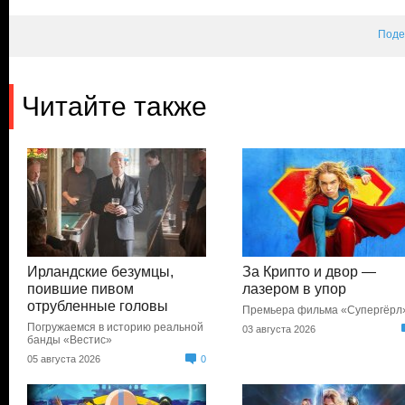
Поде
Читайте также
Ирландские безумцы,
За Крипто и двор —
поившие пивом
лазером в упор
отрубленные головы
Премьера фильма «Супергёрл
Погружаемся в историю реальной
03 августа 2026
банды «Вестис»
05 августа 2026
0