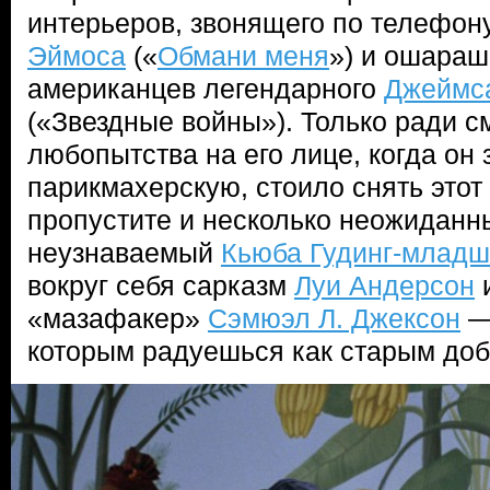
интерьеров, звонящего по телефон
Эймоса
(«
Обмани меня
») и ошараш
американцев легендарного
Джеймс
(«Звездные войны»). Только ради с
любопытства на его лице, когда он 
парикмахерскую, стоило снять этот
пропустите и несколько неожиданн
неузнаваемый
Кьюба Гудинг-млад
вокруг себя сарказм
Луи Андерсон
«мазафакер»
Сэмюэл Л. Джексон
— 
которым радуешься как старым доб