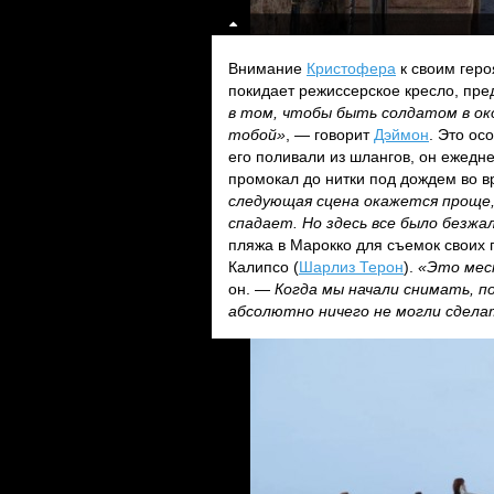
Внимание
Кристофера
к своим геро
покидает режиссерское кресло, пре
в том, чтобы быть солдатом в око
тобой»
, — говорит
Дэймон
. Это ос
его поливали из шлангов, он ежедн
промокал до нитки под дождем во в
следующая сцена окажется проще,
спадает. Но здесь все было безж
пляжа в Марокко для съемок своих 
Калипсо (
Шарлиз Терон
).
«Это мес
он. —
Когда мы начали снимать, по
абсолютно ничего не могли сдел