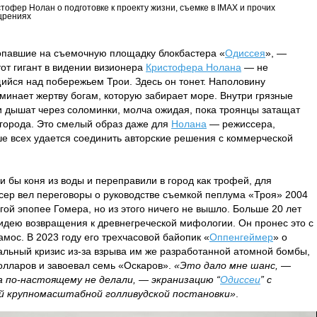
тофер Нолан о подготовке к проекту жизни, съемке в IMAX и прочих
щрениях
попавшие на съемочную площадку блокбастера «
Одиссея
», —
тот гигант в видении визионера
Кристофера Нолана
— не
ийся над побережьем Трои. Здесь он тонет. Наполовину
оминает жертву богам, которую забирает море. Внутри грязные
и дышат через соломинки, молча ожидая, пока троянцы затащат
 города. Это смелый образ даже для
Нолана
— режиссера,
е всех удается соединить авторские решения с коммерческой
и бы коня из воды и переправили в город как трофей, для
сер вел переговоры о руководстве съемкой пеплума «Троя» 2004
гой эпопее Гомера, но из этого ничего не вышло. Больше 20 лет
дею возвращения к древнегреческой мифологии. Он пронес это с
амос. В 2023 году его трехчасовой байопик «
Оппенгеймер
» о
льный кризис из-за взрыва им же разработанной атомной бомбы,
олларов и завоевал семь «Оскаров».
«Это дало мне шанс,
—
да по-настоящему не делали, — экранизацию “
Одиссеи
” с
й крупномасштабной голливудской постановки»
.