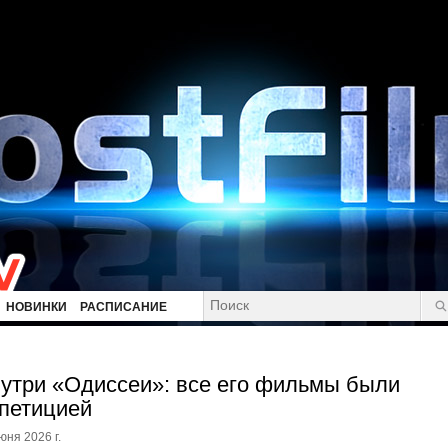
НОВИНКИ
РАСПИСАНИЕ
утри «Одиссеи»: все его фильмы были
петицией
юня 2026 г.