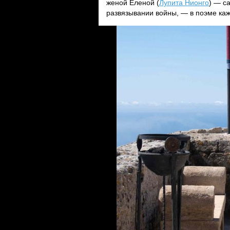
женой Еленой (
Лупита Нионго
) — с
развязывании войны, — в поэме ка