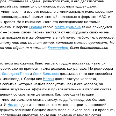
ерое, стоящем за идеей Троянского коня, и его десятилетнем
диссей сталкивается с циклопом, морскими чудовищами,
животных, — и все это показано с минимальным использованием
 полнометражный фильм, снятый полностью в формате IMAX, и
 трепет. Но в конечном итоге это исследование не только
сонажа. В версии
Нолана
герою
Мэтта Дэймона
также приходится
с — сирены своей песней заставляют его обдумать свою жизнь.
 аттракцион или же обнаружить в ней нечто глубоко человеческое.
потому что это не тот автор, которого можно переписать. Но
 на что обратил внимание
Кристофер
, было действительно
бильном положении. Кинотеатры с трудом восстанавливаются
ероях уже не приносят таких доходов, как раньше. Но режиссеры
,
Джордана Пила
и
Дени Вильнева
доказывают, что они способны
м кинозвезды. Среди них
Нолан
достиг статуса человека,
события, которые нельзя пропустить. Как и его коллеги, он
ющие визуальные эффекты и привлекательный актерский состав.
цепции со скрытыми деталями. Как президент Гильдии
 кинотеатрального опыта в эпоху, когда Голливуд все больше
ы. И
Нолан
один из немногих, кто может построить настоящий
держать волнение Средиземного моря в начале весны и проплыть
о постоянный оператор Хойте ван Хойтема установил сотни