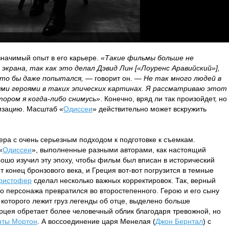
начимый опыт в его карьере.
«Такие фильмы больше не
экрана, так как это делал Дэвид Лин [«Лоуренс Аравийcкий»],
 кто бы даже попытался,
— говорит он. —
Не так много людей в
ми героями в таких эпических картинах. Я рассматриваю этот
тором я когда-либо снимусь»
. Конечно, вряд ли так произойдет, но
изацию. Масштаб «
Одиссеи
» действительно может вскружить
ра с очень серьезным подходом к подготовке к съемкам.
«
Одиссеи
», выполненные разными авторами, как настоящий
ошо изучил эту эпоху, чтобы фильм был вписан в исторический
т конец бронзового века, и Греция вот-вот погрузится в темные
ристофер
сделал несколько важных корректировок. Так, верный
го персонажа превратился во второстепенного. Герою и его сыну
х которого лежит груз легенды об отце, выделено больше
рцея обретает более человечный облик благодаря тревожной, но
ты Мортон
. А воссоединение царя Менелая (
Джон Бернтал
) с