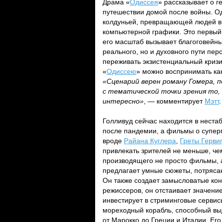
Драма «
Одиссея
» рассказывает о г
путешествии домой после войны. О
колдуньей, превращающей людей в 
компьютерной графики. Это первый
его масштаб вызывает благоговейный
реального, но и духовного пути пер
переживать экзистенциальный кризи
«
Одиссею
» можно воспринимать как
«Сценарий верен роману Гомера, 
с тематической точки зрения то,
интересно»
, — комментирует
Мэтт
.
Голливуд сейчас находится в неста
после пандемии, а фильмы о суперг
вроде
Райана Куглера
,
Греты Гервиг
привлекать зрителей не меньше, че
производящего не просто фильмы, а 
предлагает умные сюжеты, потряса
Он также создает замысловатые кон
режиссеров, он отстаивает значение
инвестирует в стриминговые сервис
мореходный корабль, способный вы
от Марокко до Греции и Италии. Ег