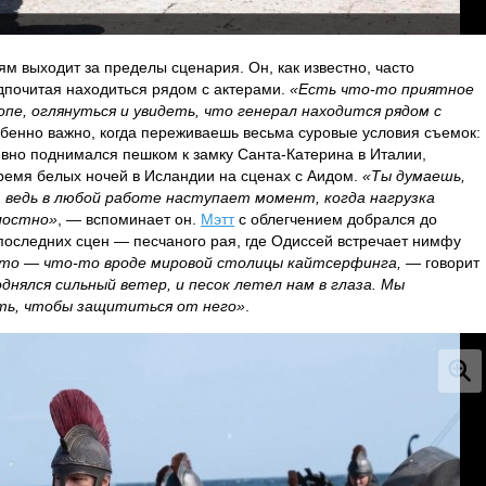
ям выходит за пределы сценария. Он, как известно, часто
дпочитая находиться рядом с актерами.
«Есть что-то приятное
пе, оглянуться и увидеть, что генерал находится рядом с
обенно важно, когда переживаешь весьма суровые условия съемок:
евно поднимался пешком к замку Санта-Катерина в Италии,
ремя белых ночей в Исландии на сценах с Аидом.
«Ты думаешь,
 ведь в любой работе наступает момент, когда нагрузка
алостно»
, — вспоминает он.
Мэтт
с облегчением добрался до
последних сцен — песчаного рая, где Одиссей встречает нимфу
то — что-то вроде мировой столицы кайтсерфинга,
— говорит
днялся сильный ветер, и песок летел нам в глаза. Мы
ать, чтобы защититься от него»
.