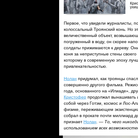
Крис
ухи
Первое, что увидели журналисты, 
колоссальный Троянский конь. Но э
величественный объект, возвышающ
погруженный в воду, он скорее нап
солдаты прижимаются к дереву. Он
коня за неприступные стены своего
которому в современную эпоху лучш
привлекательностью.
Нолан
придумал, как троянцы спасл
совершенно другого фильма. Режис
года, основанного на «Илиаде», дру
Кристофер
продолжал вынашивать и
собой через Готэм, космос и Лос-Ал
физике, переживающем экзистенциа
собрал в прокате почти миллиард д
признает
Нолан
. —
То, чего никог
использованием всех возможносте