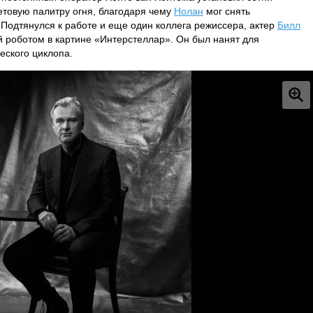
етовую палитру огня, благодаря чему
Нолан
мог снять
Подтянулся к работе и еще один коллега режиссера, актер
Билл
й роботом в картине «Интерстеллар». Он был нанят для
еского циклопа.