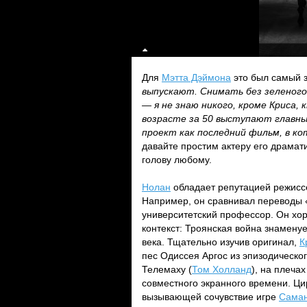
Для
Мэтта Дэймона
это был самый з
выпускают. Снимать без зеленого 
— я не знаю никого, кроме Криса,
возрасте за 50 выступают главны
проект как последний фильм, в ко
давайте простим актеру его драмат
голову любому.
Нолан
обладает репутацией режиссе
Например, он сравнивал переводы 
университетский профессор. Он хор
контекст: Троянская война знаменуе
века. Тщательно изучив оригинал,
К
пес Одиссея Аргос из эпизодическо
Телемаху (
Том Холланд
), на плеча
совместного экранного времени. Ци
вызывающей сочувствие игре
Саман