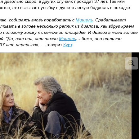
я довольно скоро, в других случаях проходит 37 лет. Так или
ается, это вызывает улыбку в душе и легкую бодрость в походке.
аю, собираясь вновь поработать с
Мишель
. Срабатывает
учивать в голове несколько реплик из диалога, как вдруг краем
о пологому холму к съемочной площадке. И диалог в моей голове
й. "Да, вот она, это точно
Мишель
… боже, она отлично
 37 лет перерыва»,
— говорит
Курт
.