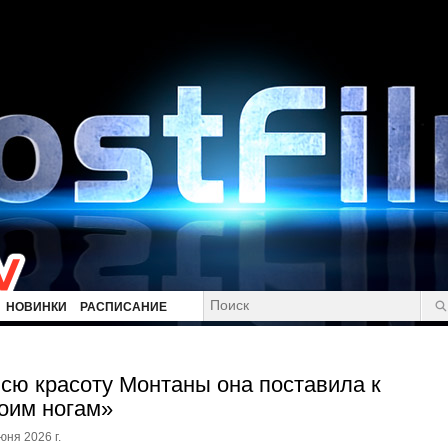
НОВИНКИ
РАСПИСАНИЕ
сю красоту Монтаны она поставила к
оим ногам»
юня 2026 г.