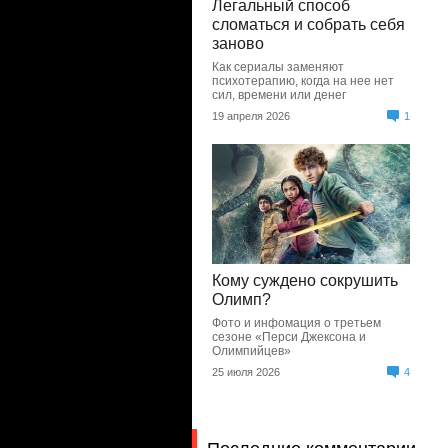
Легальный способ
сломаться и собрать себя
заново
Как сериалы заменяют
психотерапию, когда на нее нет
сил, времени или денег
19 апреля 2026
1
Кому суждено сокрушить
Олимп?
Фото и инфомация о третьем
сезоне «Перси Джексона и
Олимпийцев»
25 июля 2026
4