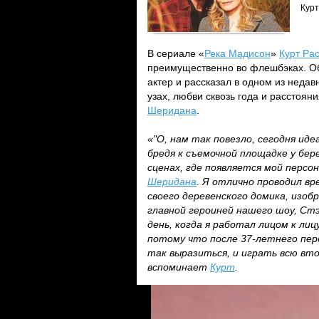
Курт
В сериале «
Река Мадисон
»
Курт Ра
преимущественно во флешбэках. О
актер и рассказал в одном из неда
узах, любви сквозь года и расстоян
Шеридана
.
«"О, нам так повезло, сегодня иде
бредя к съемочной площадке у бер
сценах, где появляется мой персо
Шеридана
. Я отлично проводил вр
своего деревенского домика, изоб
главной героиней нашего шоу, Ст
день, когда я работал лицом к лиц
потому что после 37-летнего пере
так выразиться, и играть всю вто
вспоминает
Курт
.