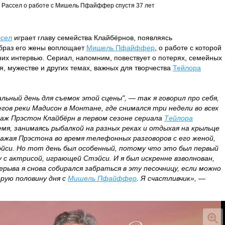
 Рассел о работе с Мишель Пфайффер спустя 37 лет
ссел
играет главу семейства Клайбёрнов, появляясь
браз его жены воплощает
Мишель Пфайффер
, о работе с которой
вних интервью. Сериал, напомним, повествует о потерях, семейных
ия, мужестве и других темах, важных для творчества
Тейлора
альный день для съемок этой сцены", — так я говорил про себя,
егов реки Мадисон в Монтане, где снимался три недели во всех
наж Прэстон Клайбёрн в первом сезоне сериала
Тейлора
емя, занимаясь рыбалкой на разных реках и отдыхая на крыльце
ражая Прэстона во время телефонных разговоров с его женой,
эйси. Но тот день был особенный, потому что это был первый
у с актрисой, играющей Стэйси. И я был искренне взволнован,
рыва я снова собирался забраться в эту песочницу, если можно
рую половину дня с
Мишель Пфайффер
. Я счастливчик», —