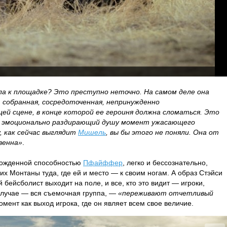
шла к площадке? Это преступно неточно. На самом деле она
, собранная, сосредоточенная, непринужденно
ей сцене, в конце которой ее героиня должна сломаться. Это
то эмоционально раздирающий душу момент ужасающего
, как сейчас выглядит
Мишель
, вы бы этого не поняли. Она от
венна»
.
врожденной способностью
Пфайффер
, легко и бессознательно,
х Монтаны туда, где ей и место — к своим ногам. А образ Стэйси
 бейсболист выходит на поле, и все, кто это видит — игроки,
случае — вся съемочная группа, —
«переживают отчетливый
омент как выход игрока, где он являет всем свое величие.