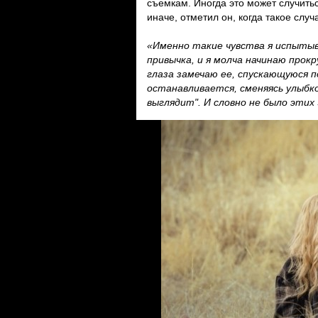
съемкам. Иногда это может случитьс
иначе, отметил он, когда такое случ
«Именно такие чувства я испытыв
привычка, и я молча начинаю прокр
глаза замечаю ее, спускающуюся п
останавливается, сменяясь улыбко
выглядит". И словно не было этих