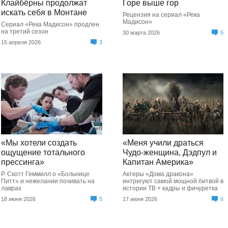
Клайбёрны продолжат
Горе выше гор
искать себя в Монтане
Рецензия на сериал «Река
Мадисон»
Сериал «Река Мадисон» продлен
на третий сезон
30 марта 2026
5
15 апреля 2026
3
«Мы хотели создать
«Меня учили драться
ощущение тотального
Чудо-женщина, Дэдпул и
прессинга»
Капитан Америка»
Р. Скотт Геммилл о «Больнице
Актеры «Дома дракона»
Питт» и нежелании почивать на
интригуют самой мощной битвой в
лаврах
истории ТВ + кадры и фичуретка
18 июня 2026
5
17 июня 2026
6