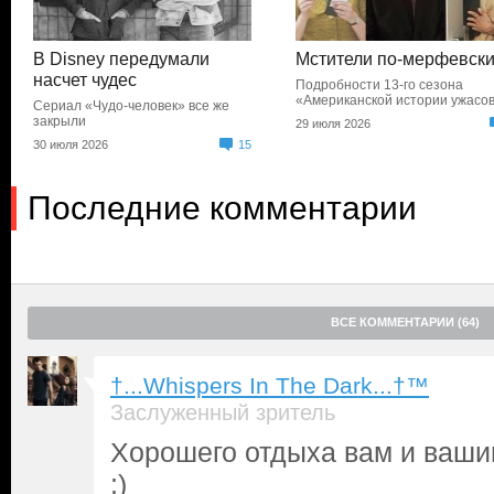
В Disney передумали
Мстители по-мерфевск
насчет чудес
Подробности 13-го сезона
«Американской истории ужасо
Сериал «Чудо-человек» все же
закрыли
29 июля 2026
30 июля 2026
15
Последние комментарии
ВСЕ КОММЕНТАРИИ (64)
†...Whispers In The Dark...†™
Заслуженный зритель
Хорошего отдыха вам и ваши
:)