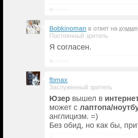
Ответить
Bobkinoman
в ответ на
комме
Постоянный зритель
Я согласен.
Ответить
fbmax
Заслуженный зритель
Юзер
вышел в
интерне
может с
лаптопа/ноутб
англицизм. =)
Без обид, но как бы, пр