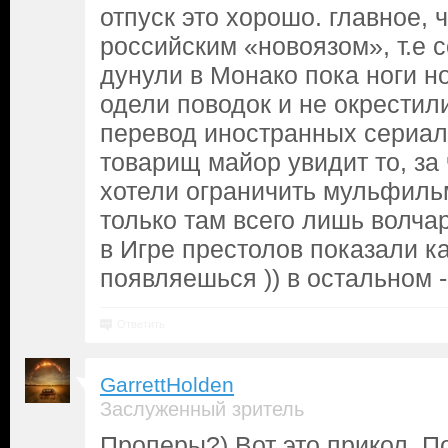
отпуск это хорошо. главное, 
российским «новоязом», т.е 
дунули в Монако пока ноги но
одели поводок и не окрестил
перевод иностранных сериалов
товарищ майор увидит то, за 
хотели ограничить мульфильм
только там всего лишь волча
в Игре престолов показали ка
появляешься )) в остальном -
Ответить
GarrettHolden
Заслуженный зритель
Проперы?) Вот это прикол. П