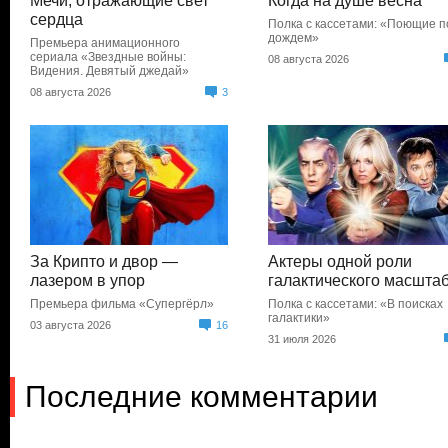
Мечи, отражающие свет
Когда на душе весна
сердца
Полка с кассетами: «Поющие п
дождем»
Премьера анимационного
сериала «Звездные войны:
08 августа 2026
Видения. Девятый джедай»
08 августа 2026
3
За Крипто и двор —
Актеры одной роли
лазером в упор
галактического масшта
Премьера фильма «Супергёрл»
Полка с кассетами: «В поисках
галактики»
03 августа 2026
16
31 июля 2026
Последние комментарии