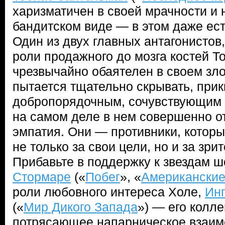
харизматичен в своей мрачности и 
бандитском виде — в этом даже ест
Один из двух главных антагонистов
роли продажного до мозга костей Т
чрезвычайно обаятелен в своем зло
пытается тщательно скрывать, при
добропорядочным, сочувствующим к
на самом деле в нем совершенно от
эмпатия. Они — противники, которы
не только за свои цели, но и за зр
Прибавьте в поддержку к звездам ш
Стормаре
(«
Побег
», «
Американские
роли любовного интереса Холе,
Ин
(«
Мир Дикого Запада
») — его колле
потрясающее напарническое взаимо