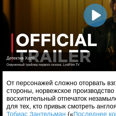
Детектив Холе
Озвученный трейлер первого сезона. LostFilm.TV
От персонажей сложно оторвать взг
стороны, норвежское производство
восхитительный отпечаток незамыл
для тех, кто привык смотреть англ
Тобиас Зантельман
(«
Последнее ко