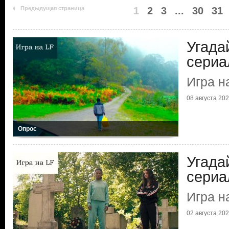
Предыдущая страница
1
2
3
...
30
31
Угада
сериа
Игра н
08 августа 2026
Опрос
Угада
сериа
Игра н
02 августа 2026