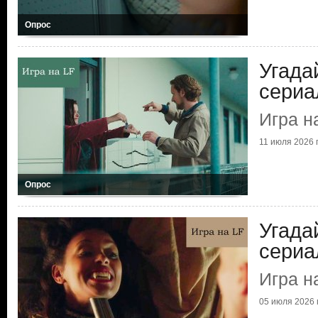
Опрос
Угада
сериа
Игра н
11 июля 2026 г
Опрос
Угада
сериа
Игра н
05 июля 2026 г