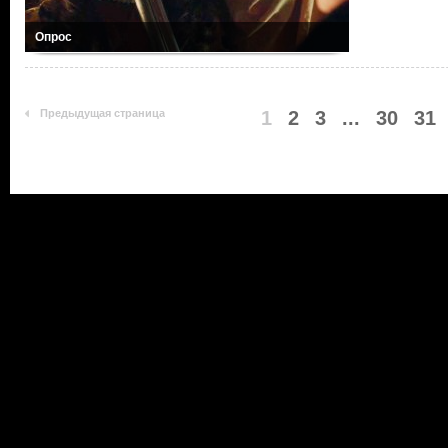
Опрос
Предыдущая страница
1
2
3
...
30
31