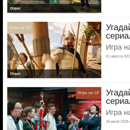
Опрос
Угада
сериа
Игра н
01 августа 2026
Опрос
Угада
сериа
Игра н
26 июля 2026 г