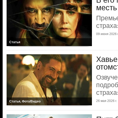
В его
месть
Премь
страха
09 июня 2026 г
Статья
Хавье
отомс
Озвуче
подроб
страха
26 мая 2026 г.
Статья, Фото/Видео