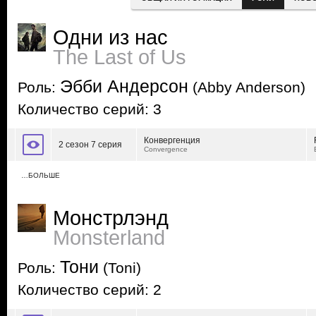
Одни из нас
The Last of Us
Эбби Андерсон
Роль:
(Abby Anderson)
Количество серий: 3
Конвергенция
2 сезон 7 серия
Convergence
…БОЛЬШЕ
Монстрлэнд
Monsterland
Тони
Роль:
(Toni)
Количество серий: 2