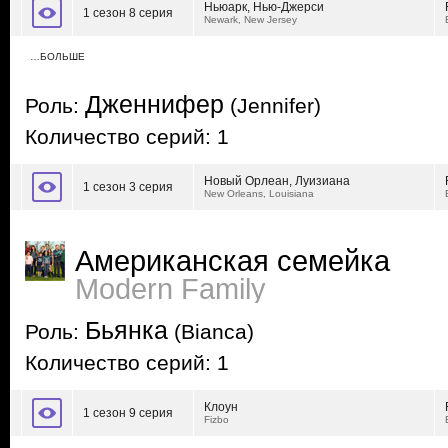
Ньюарк, Нью-Джерси
1 сезон 8 серия
Newark, New Jersey
…БОЛЬШЕ
Дженнифер
Роль:
(Jennifer)
Количество серий: 1
Новый Орлеан, Луизиана
1 сезон 3 серия
New Orleans, Louisiana
Американская семейка
Modern Family
Бьянка
Роль:
(Bianca)
Количество серий: 1
Клоун
1 сезон 9 серия
Fizbo