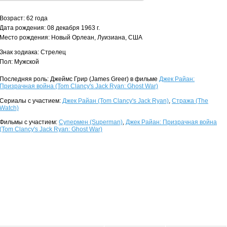
Возраст: 62 года
Дата рождения: 08 декабря 1963 г.
Место рождения: Новый Орлеан, Луизиана, США
Знак зодиака: Стрелец
Пол: Мужской
Последняя роль: Джеймс Грир (James Greer) в фильме
Джек Райан:
Призрачная война (Tom Clancy's Jack Ryan: Ghost War)
Сериалы с участием:
Джек Райан (Tom Clancy's Jack Ryan)
,
Стража (The
Watch)
Фильмы с участием:
Супермен (Superman)
,
Джек Райан: Призрачная война
(Tom Clancy's Jack Ryan: Ghost War)