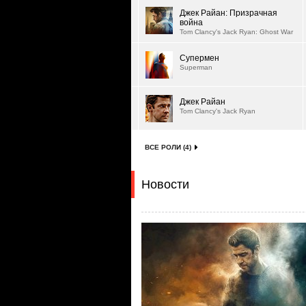
Джек Райан: Призрачная
война
Tom Clancy's Jack Ryan: Ghost War
Супермен
Superman
Джек Райан
Tom Clancy's Jack Ryan
ВСЕ РОЛИ (4)
Новости