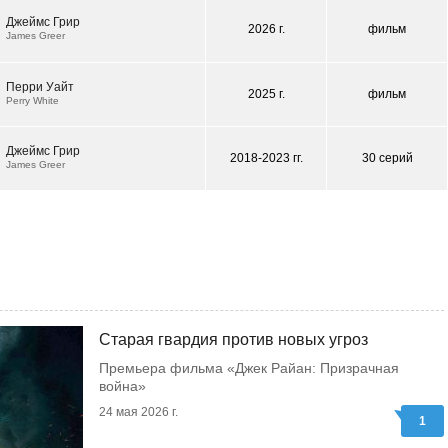
Джеймс Грир
2026 г.
фильм
James Greer
Перри Уайт
2025 г.
фильм
Perry White
Джеймс Грир
2018-2023 гг.
30 серий
James Greer
Старая гвардия против новых угроз
Премьера фильма «Джек Райан: Призрачная
война»
24 мая 2026 г.
1