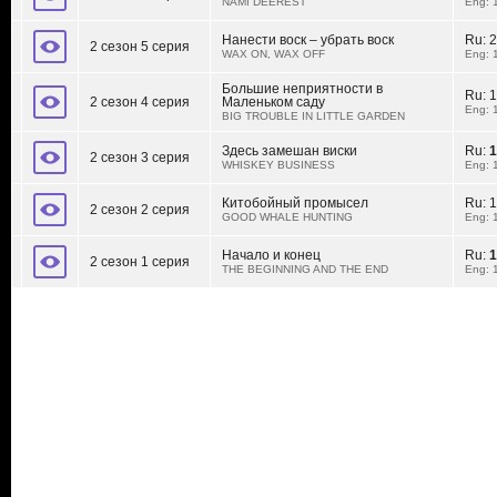
NAMI DEEREST
Eng: 
Нанести воск – убрать воск
Ru:
2
2 сезон 5 серия
WAX ON, WAX OFF
Eng: 
Большие неприятности в
Ru:
1
2 сезон 4 серия
Маленьком саду
Eng: 
BIG TROUBLE IN LITTLE GARDEN
Здесь замешан виски
Ru:
1
2 сезон 3 серия
WHISKEY BUSINESS
Eng: 
Китобойный промысел
Ru:
1
2 сезон 2 серия
GOOD WHALE HUNTING
Eng: 
Начало и конец
Ru:
1
2 сезон 1 серия
THE BEGINNING AND THE END
Eng: 