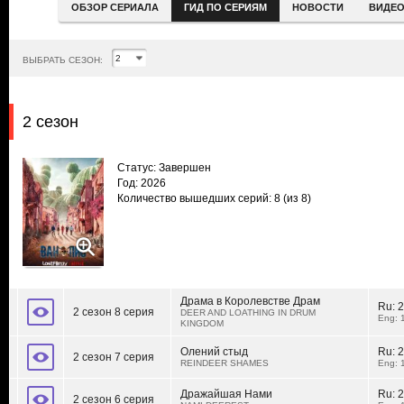
ОБЗОР СЕРИАЛА
ГИД ПО СЕРИЯМ
НОВОСТИ
ВИДЕ
ВЫБРАТЬ СЕЗОН:
2 сезон
Статус: Завершен
Год: 2026
Количество вышедших серий: 8
(из 8)
Драма в Королевстве Драм
Ru:
2
2 сезон 8 серия
DEER AND LOATHING IN DRUM
Eng: 
KINGDOM
Олений стыд
Ru:
2
2 сезон 7 серия
REINDEER SHAMES
Eng: 
Дражайшая Нами
Ru:
2
2 сезон 6 серия