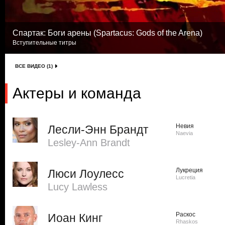
Спартак: Боги арены (Spartacus: Gods of the Arena)
Вступительные титры
ВСЕ ВИДЕО (1)
Актеры и команда
Невия
Лесли-Энн Брандт
Naevia
Lesley-Ann Brandt
Лукреция
Люси Лоулесс
Lucretia
Lucy Lawless
Раскос
Иоан Кинг
Rhaskos