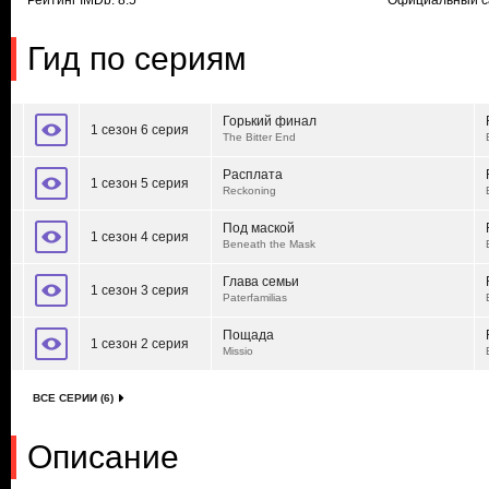
Рейтинг IMDb: 8.5
Официальный с
Гид по сериям
Горький финал
1 сезон 6 серия
The Bitter End
Расплата
1 сезон 5 серия
Reckoning
Под маской
1 сезон 4 серия
Beneath the Mask
Глава семьи
1 сезон 3 серия
Paterfamilias
Пощада
1 сезон 2 серия
Missio
ВСЕ СЕРИИ (6)
Описание