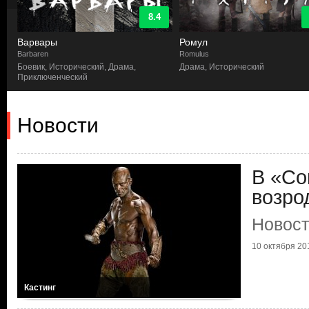
8.4
Варвары
Ромул
Barbaren
Romulus
Боевик, Исторический, Драма,
Драма, Исторический
Приключенческий
Новости
В «Со
возро
Новост
10 октября 201
Кастинг