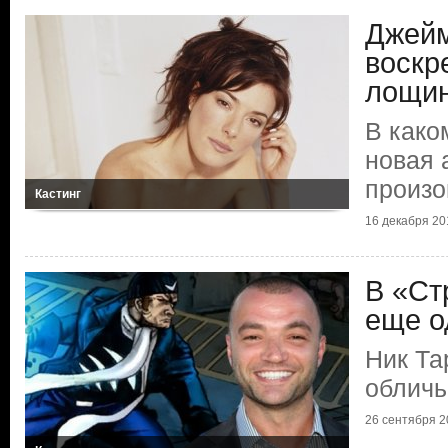
Джей
воскр
лощи
В како
новая 
произо
Кастинг
16 декабря 201
В «Ст
еще о
Ник Та
обличь
26 сентября 20