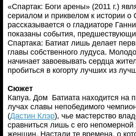
«Спартак: Боги арены» (2011 г.) яв
сериалом и приквелом к истории о 
рассказывается о гладиаторе Ганни
показаны события, предшествующ
Спартака: Батиат лишь делает пер
главы собственного лудуса. Молод
начинает завоевывать сердца жите
пробиться в когорту лучших из луч
Сюжет
Капуа. Дом Батиата находится на п
лучах славы непобедимого чемпион
(
Дастин Клэр
), чье мастерство вла
сравниться лишь с его непомерной
женщин. Настали те времена, о кот