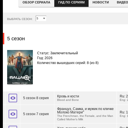
ОБЗОР СЕРИАЛА
ГИД ПО СЕРИЯМ
НОВОСТИ
ВИДЕ
ВЫБРАТЬ СЕЗОН:
5 сезон
Статус: Заключительный
Год: 2026
Количество вышедших серий: 8
(из 8)
Кровь и кости
Ru:
2
5 сезон 8 серия
Blood and Bone
Eng: 
Француз, Самка, и мужик по кличке
Молоко Матери"
Ru:
1
5 сезон 7 серия
The Frenchman, the Female, and the Man
Eng: 
Called Mother's Milk