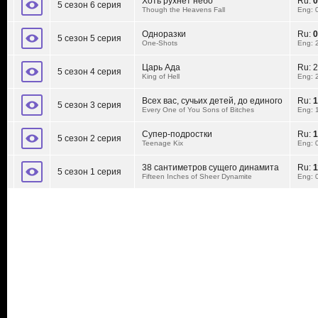
Хоть рухнет небо
Ru:
0
5 сезон 6 серия
Though the Heavens Fall
Eng: 
Одноразки
Ru:
0
5 сезон 5 серия
One-Shots
Eng: 
Царь Ада
Ru:
2
5 сезон 4 серия
King of Hell
Eng: 
Всех вас, сучьих детей, до единого
Ru:
1
5 сезон 3 серия
Every One of You Sons of Bitches
Eng: 
Супер-подростки
Ru:
1
5 сезон 2 серия
Teenage Kix
Eng: 
38 сантиметров сущего динамита
Ru:
1
5 сезон 1 серия
Fifteen Inches of Sheer Dynamite
Eng: 