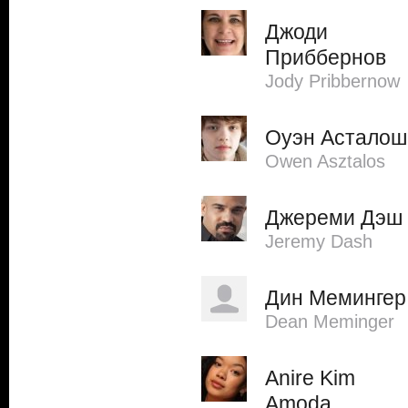
Джоди
Приббернов
Jody Pribbernow
Оуэн Асталош
Owen Asztalos
Джереми Дэш
Jeremy Dash
Дин Мемингер
Dean Meminger
Anire Kim
Amoda