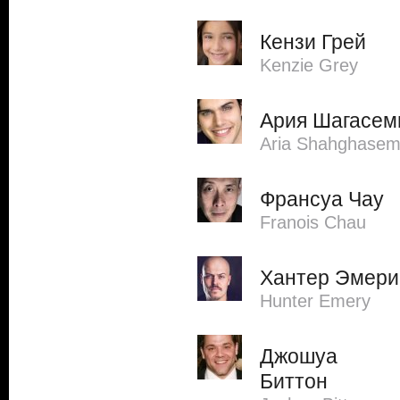
Кензи Грей
Kenzie Grey
Ария Шагасем
Aria Shahghasem
Франсуа Чау
Franois Chau
Хантер Эмери
Hunter Emery
Джошуа
Биттон