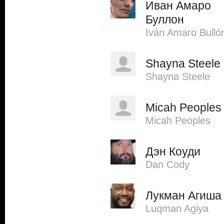
Иван Амаро
Буллон
Iván Amaro Bulló
Shayna Steele
Shayna Steele
Micah Peoples
Micah Peoples
Дэн Коуди
Dan Cody
Лукман Агиша
Luqman Agiya