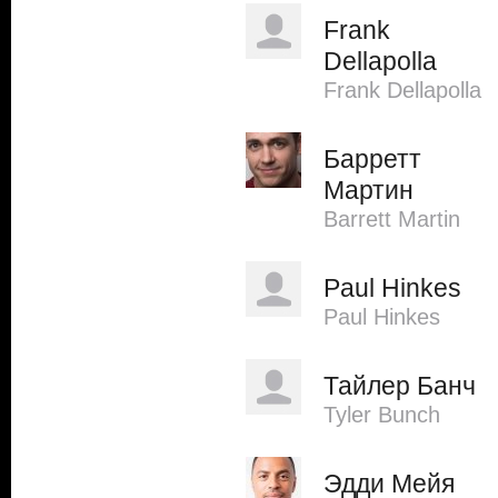
Frank
Dellapolla
Frank Dellapolla
Барретт
Мартин
Barrett Martin
Paul Hinkes
Paul Hinkes
Тайлер Банч
Tyler Bunch
Эдди Мейя