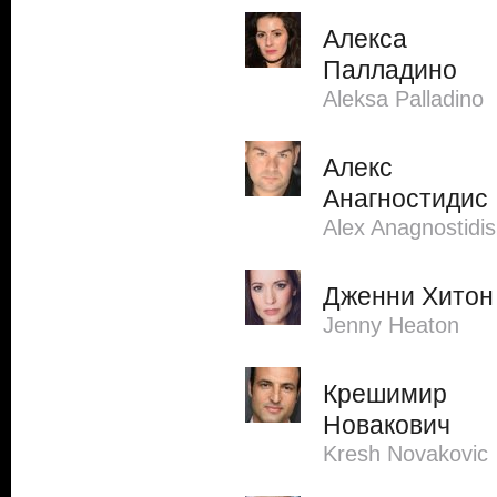
Алекса
Палладино
Aleksa Palladino
Алекс
Анагностидис
Alex Anagnostidis
Дженни Хитон
Jenny Heaton
Крешимир
Новакович
Kresh Novakovic