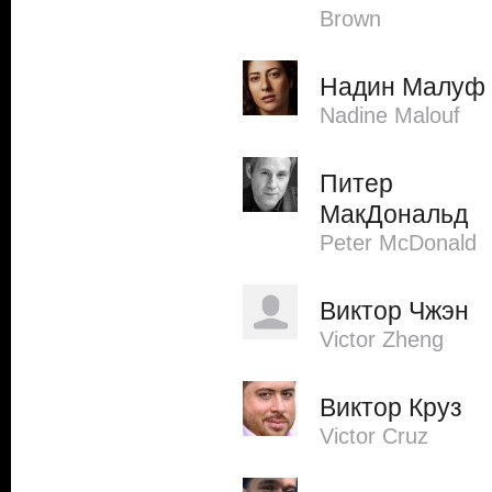
Brown
Надин Малуф
Nadine Malouf
Питер
МакДональд
Peter McDonald
Виктор Чжэн
Victor Zheng
Виктор Круз
Victor Cruz