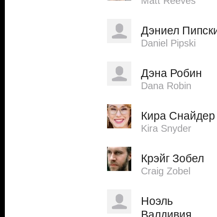
Matt Reeves
Дэниел Пипск
Daniel Pipski
Дэна Робин
Dana Robin
Кира Снайдер
Kira Snyder
Крэйг Зобел
Craig Zobel
Ноэль
Валдивия