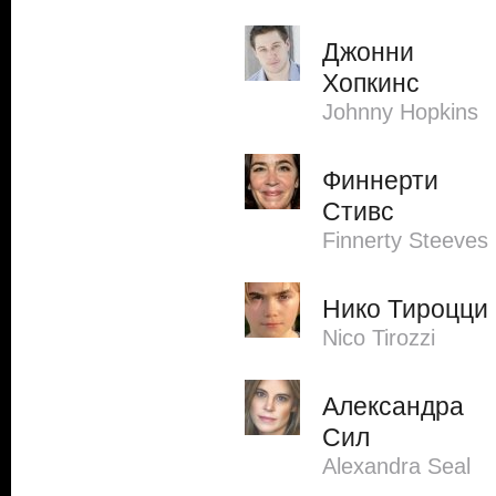
Джонни
Хопкинс
Johnny Hopkins
Финнерти
Стивс
Finnerty Steeves
Нико Тироцци
Nico Tirozzi
Александра
Сил
Alexandra Seal