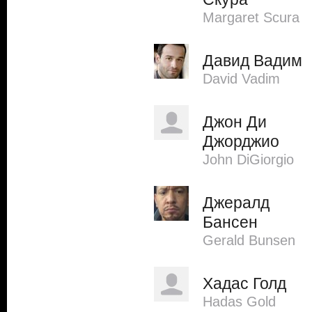
Margaret Scura
Давид Вадим
David Vadim
Джон Ди
Джорджио
John DiGiorgio
Джералд
Бансен
Gerald Bunsen
Хадас Голд
Hadas Gold