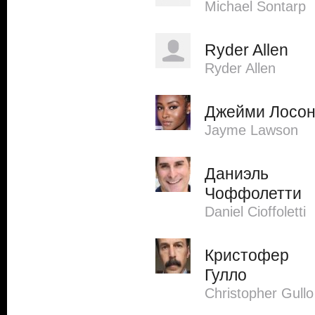
Michael Sontarp
Ryder Allen
Ryder Allen
Джейми Лосо
Jayme Lawson
Даниэль
Чоффолетти
Daniel Cioffoletti
Кристофер
Гулло
Christopher Gullo