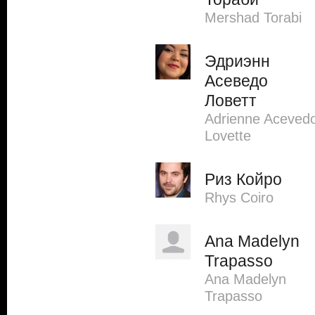
Mershad Torabi
Эдриэнн
Асеведо
Ловетт
Adrienne Aceved
Lovette
Риз Койро
Rhys Coiro
Ana Madelyn
Trapasso
Ana Madelyn
Trapasso