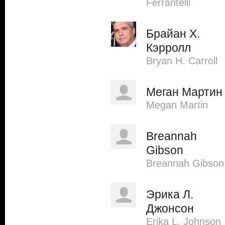
Ferrantelli
Брайан Х.
Кэрролл
Bryan H. Carroll
Меган Мартин
Megan Martin
Breannah
Gibson
Breannah Gibson
Эрика Л.
Джонсон
Erika L. Johnson