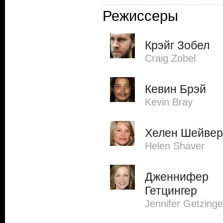
Режиссеры
Крэйг Зобел
Craig Zobel
Кевин Брэй
Kevin Bray
Хелен Шейвер
Helen Shaver
Дженнифер
Гетцингер
Jennifer Getzinge