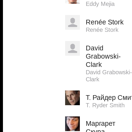
Eddy Mejia
Renée Stork
Renée Stork
David
Grabowski-
Clark
David Grabowski-
Clark
Т. Райдер Сми
T. Ryder Smith
Маргарет
Скура