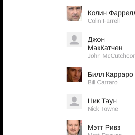
Колин Фаррел
Colin Farrell
Джон
МакКатчен
John McCutcheo
Билл Карраро
Bill Carraro
Ник Таун
Nick Towne
Мэтт Ривз