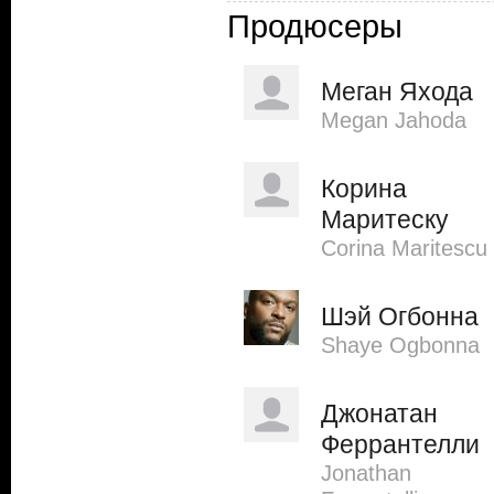
Продюсеры
Меган Яхода
Megan Jahoda
Корина
Маритеску
Corina Maritescu
Шэй Огбонна
Shaye Ogbonna
Джонатан
Феррантелли
Jonathan