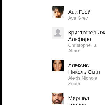
Ава Грей
Ava Grey
Кристофер Дж
Альфаро
Christopher J.
Alfaro
Алексис
Николь Смит
Alexis Nichole
Smith
Мершад
Тораби