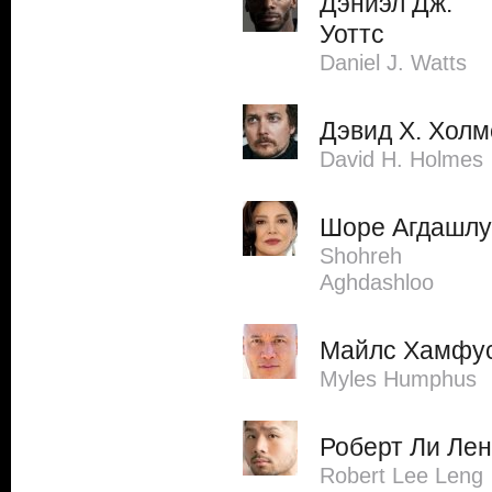
Дэниэл Дж.
Уоттс
Daniel J. Watts
Дэвид Х. Холм
David H. Holmes
Шоре Агдашлу
Shohreh
Aghdashloo
Майлс Хамфу
Myles Humphus
Роберт Ли Лен
Robert Lee Leng