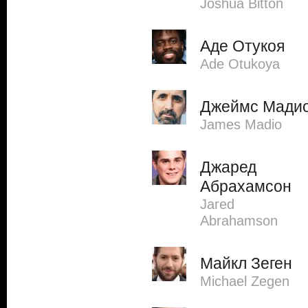
Joshua Bitton
Аде Отукоя
Ade Otukoya
Джеймс Мади
James Madio
Джаред
Абрахамсон
Jared
Abrahamson
Майкл Зеген
Michael Zegen