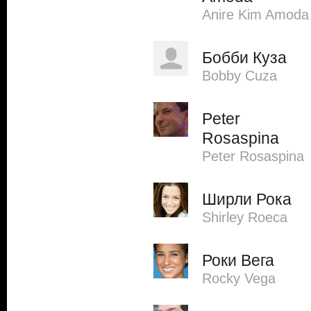
Anire Kim Amoda
Бобби Куза
Bobby Cuza
Peter
Rosaspina
Peter Rosaspina
Ширли Рока
Shirley Roeca
Роки Вега
Rocky Vega