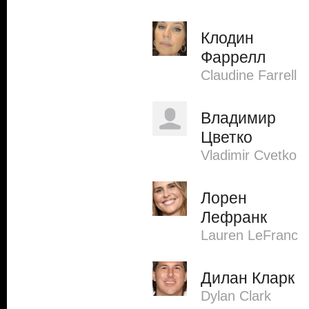
Клодин
Фаррелл
Claudine Farrell
Владимир
Цветко
Vladimir Cvetko
Лорен
Лефранк
Lauren LeFranc
Дилан Кларк
Dylan Clark