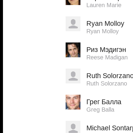
Lauren Marie
Ryan Molloy
Ryan Molloy
Риз Мэдигэн
Reese Madigan
Ruth Solorzan
Ruth Solorzano
Грег Балла
Greg Balla
Michael Sontar