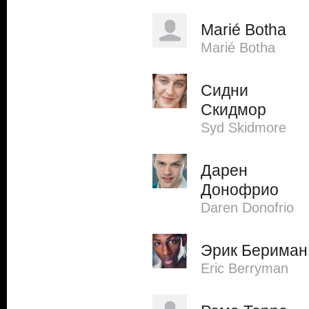
Marié Botha
Marié Botha
Сидни
Скидмор
Syd Skidmore
Дарен
Донофрио
Daren Donofrio
Эрик Бериман
Eric Berryman