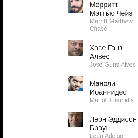
Мерритт
Мэттью Чейз
Merritt Matthew
Chase
Хосе Ганз
Алвес
Jose Guns Alves
Маноли
Иоаннидес
Manoli Ioannidis
Леон Эддисон
Браун
Leon Addison