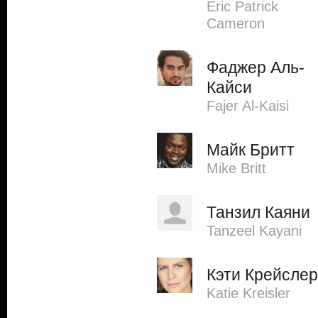
Eric Patrick
Cameron
Фаджер Аль-
Кайси
Fajer Al-Kaisi
Майк Бритт
Mike Britt
Танзил Каяни
Tanzeel Kayani
Кэти Крейслер
Katie Kreisler