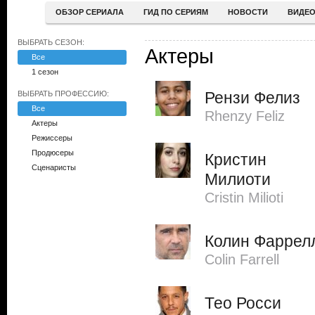
ОБЗОР СЕРИАЛА
ГИД ПО СЕРИЯМ
НОВОСТИ
ВИДЕ
ВЫБРАТЬ СЕЗОН:
Актеры
Все
1 сезон
Рензи Фелиз
ВЫБРАТЬ ПРОФЕССИЮ:
Все
Rhenzy Feliz
Актеры
Режиссеры
Продюсеры
Кристин
Сценаристы
Милиоти
Cristin Milioti
Колин Фаррел
Colin Farrell
Тео Росси