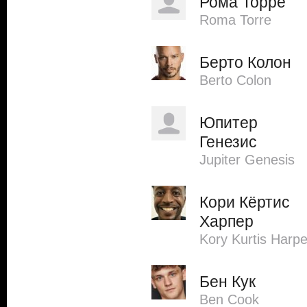
Рома Торре
Roma Torre
Берто Колон
Berto Colon
Юпитер
Генезис
Jupiter Genesis
Кори Кёртис
Харпер
Kory Kurtis Harpe
Бен Кук
Ben Cook