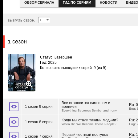
ОБЗОР СЕРИАЛА
ГИД ПО СЕРИЯМ
НОВОСТИ
ВИДЕ
ВЫБРАТЬ СЕЗОН:
1 сезон
Статус: Завершен
Год: 2025
Количество вышедших серий: 9
(из 9)
Все становится символом и
Ru:
0
1 сезон 9 серия
иронией
Eng: 
Everything Becomes Symbol and Irony
Когда мы стали такими людьми?
Ru:
2
1 сезон 8 серия
When Did We Become These People?
Eng: 
Первый честный поступок
Ru:
1
1 сезон 7 серия