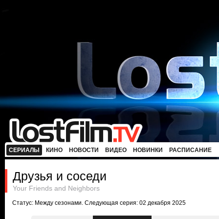
СЕРИАЛЫ
КИНО
НОВОСТИ
ВИДЕО
НОВИНКИ
РАСПИСАНИЕ
Друзья и соседи
Your Friends and Neighbors
Статус: Между сезонами. Следующая серия: 02 декабря 2025