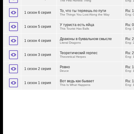
The First Honest Thing
Eng: 
То, что ты теряешь по пути
Ru:
1
1 сезон 6 серия
The Things You Lost Along the Way
Eng: 
У туриста есть яйца
Ru:
0
1 сезон 5 серия
This Tourist Has Balls
Eng: 
Драконы в буквальном смысле
Ru:
2
1 сезон 4 серия
Literal Dragons
Eng: 
Теоретический герпес
Ru:
2
1 сезон 3 серия
Theoretical Herpes
Eng: 
Ровно
Ru:
1
1 сезон 2 серия
Deuce
Eng: 
Вот ведь как бывает
Ru:
1
1 сезон 1 серия
This Is What Happens
Eng: 