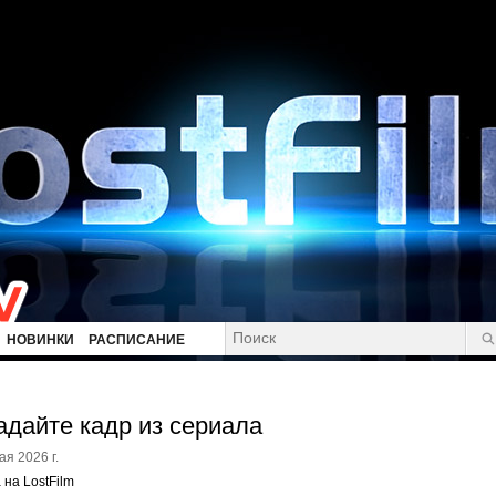
НОВИНКИ
РАСПИСАНИЕ
адайте кадр из сериала
ая 2026 г.
 на LostFilm