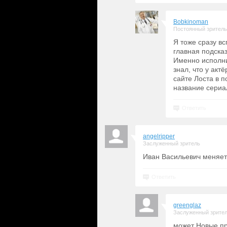
Bobkinoman
Постоянный зритель
Я тоже сразу вс
главная подсказ
Именно исполни
знал, что у акт
сайте Лоста в п
название сериа
Ответить
angelripper
Заслуженный зритель
Иван Васильевич меняет
Ответить
greenglaz
Заслуженный зрите
может Новые п