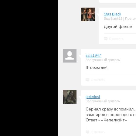
Stas Black
|
StasBlack13
Постоя
Другой фильм.
Ответить
sala1947
Заслуженный зритель
Штамм же!
Ответить
peterlost
Заслуженный зритель
Сериал сразу вспомнил, 
вампиров в переводе от 
Ответ - «Чепелуэйт»
Ответить