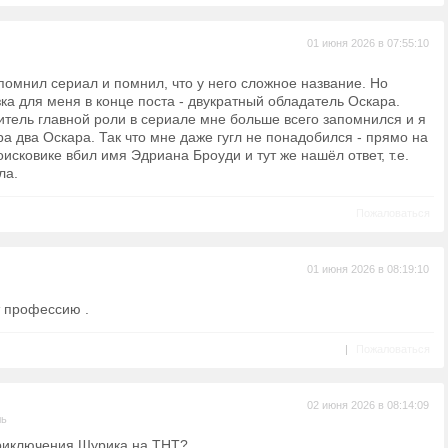
01 июня 2026 в 07:55:10
помнил сериал и помнил, что у него сложное название. Но
ка для меня в конце поста - двукратный обладатель Оскара.
тель главной роли в сериале мне больше всего запомнился и я
ёра два Оскара. Так что мне даже гугл не понадобился - прямо на
оисковике вбил имя Эдриана Броуди и тут же нашёл ответ, т.е.
ла.
Пожаловаться
01 июня 2026 в 08:19:10
 профессию .
|
Пожаловаться
02 июня 2026 в 08:14:09
ль
риключения Шурика на ТНТ?