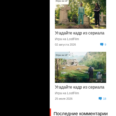
Угадайте кадр из сериала
Игра на LostFilm
02 августа 2026
9
Угадайте кадр из сериала
Игра на LostFilm
25 июля 2026
18
Последние комментарии