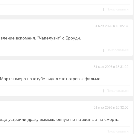
|
Пожаловаться
31 мая 2026 в 16:05:37
дивление вспомнил. "Чапелуэйт" с Броуди.
|
Пожаловаться
31 мая 2026 в 18:31:22
Морт я вчера на ютубе видел этот отрезок фильма.
|
Пожаловаться
31 мая 2026 в 18:32:00
еще устроили драку вымышленную не на жизнь а на смерть.
Пожаловаться