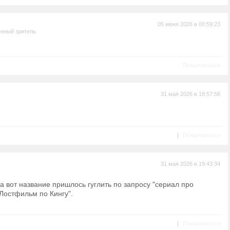
05 июня 2026 в 00:59:23
нный зритель
Пожаловаться
31 мая 2026 в 18:57:56
|
Пожаловаться
31 мая 2026 в 19:43:34
а вот название пришлось гуглить по запросу "сериал про
Лостфильм по Кингу".
|
Пожаловаться