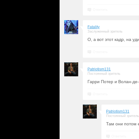
Ответить
Fatality
Заслуженный зритель
О, а вот этот кадр, на у
Ответить
Patriotism131
Постоянный зритель
Гарри Потер и Волан-де-
Ответить
Patriotism131
Постоянный зритель
Там они потом 
Ответить