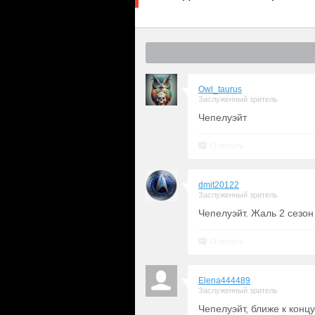
Owl_taurus
Заслуженный зритель
Чепелуэйт
Ответить
dmit20122
Заслуженный зритель
Чепелуэйт. Жаль 2 сезон 
Ответить
Elena444489
Заслуженный зритель
Чепелуэйт, ближе к концу