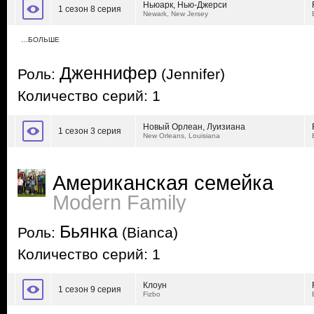
Ньюарк, Нью-Джерси
1 сезон 8 серия
Newark, New Jersey
…БОЛЬШЕ
Дженнифер
Роль:
(Jennifer)
Количество серий: 1
Новый Орлеан, Луизиана
1 сезон 3 серия
New Orleans, Louisiana
Американская семейка
Modern Family
Бьянка
Роль:
(Bianca)
Количество серий: 1
Клоун
1 сезон 9 серия
Fizbo