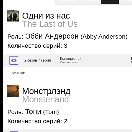
Одни из нас
The Last of Us
Эбби Андерсон
Роль:
(Abby Anderson)
Количество серий: 3
Конвергенция
2 сезон 7 серия
Convergence
…БОЛЬШЕ
Монстрлэнд
Monsterland
Тони
Роль:
(Toni)
Количество серий: 2