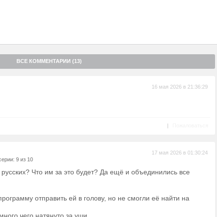
ВСЕ КОММЕНТАРИИ (13)
16 мая 2026 в 21:36:29
|
Пожаловаться
17 мая 2026 в 01:30:24
ерии: 9 из 10
 русских? Что им за это будет? Да ещё и объединились все
программу отправить ей в голову, но не смогли её найти на
много чего натянуто за уши.