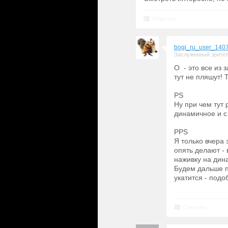
Ответить
bogi_ru_user_140
Заслуженный зрите
О - это все из 
тут не пляшут! Т
PS
Ну при чем тут
динамичное и с 
PPS
Я только вчера 
опять делают -
наживку на дина
Будем дальше п
укатится - под
Ответить