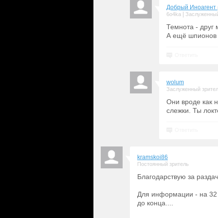
Добрый Иноагент
|
6o4ka
Заслуженный
Темнота - друг
А ещё шпионов
Ответить
wolum
Заслуженный зрите
Они вроде как н
слежки. Ты лок
Ответить
kramskoi86
Постоянный зритель
Благодарствую за раздачу
Для информации - на 32 
до конца....