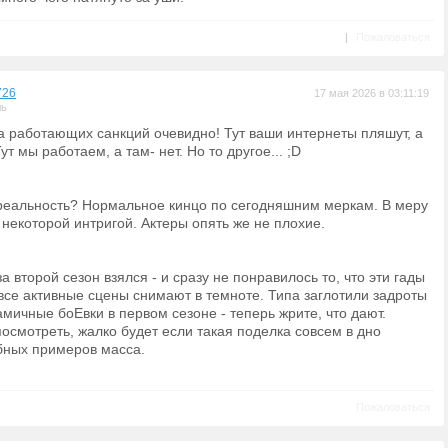
|
Пожаловаться
726
17 мая 2026 в 03:11:19
ль
за работающих санкций очевидно! Тут ваши интернеты пляшут, а
ут мы работаем, а там- нет. Но то другое... ;D
 реальность? Нормальное кинцо по сегодняшним меркам. В меру
некоторой интригой. Актеры опять же не плохие.
за второй сезон взялся - и сразу не понравилось то, что эти гады
 все активные сцены снимают в темноте. Типа заглотили задроты
мичные боЕвки в первом сезоне - теперь жрите, что дают.
осмотреть, жалко будет если такая поделка совсем в дно
обных примеров масса.
Пожаловаться