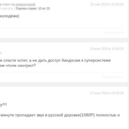
в ответ на
комментарий
18 мая 2026 в 13:28:03
|
 зритель
Оценка серии: 10 из 10
 молодёжи)
Пожаловаться
19 мая 2026 в 10:04:23
ль
е спасти хотят, а не дать доступ бандосам к суперсистеме
тем чтоли смотрел?
Пожаловаться
17 мая 2026 в 03:22:58
!!!!
минуте пропадает звук в русской дорожке(1080P) полностью и