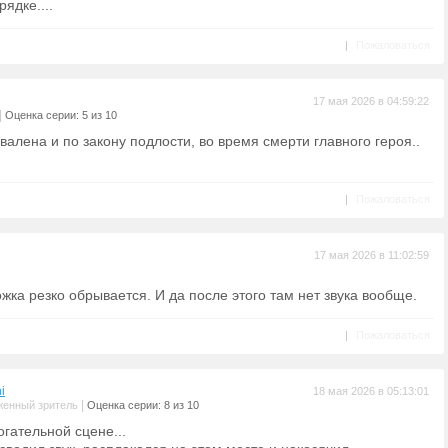
ядке....
|
Пожаловаться
17 мая 2026 в 04:59:22
|
Оценка серии: 5 из 10
валена и по закону подлости, во время смерти главного героя..
|
Пожаловаться
17 мая 2026 в 11:02:59
ожка резко обрывается. И да после этого там нет звука вообще.
|
Пожаловаться
i
18 мая 2026 в 05:13:01
|
женный зритель
Оценка серии: 8 из 10
рогательной сцене...