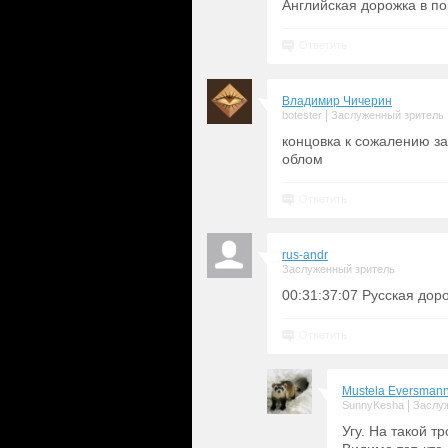
Английская дорожка в пор
Ответить
Владимир Чичерин
|
botester
Заслуженный зритель
концовка к сожалению за
облом
Ответить
rus-andr
Заслуженный зритель
00:31:37:07 Русская дор
Ответить
Mustela Eversmann
|
SunnyKesha
Заслу
Угу. На такой т