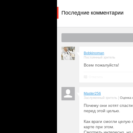
Последние комментарии
Bobkinoman
Постоянный зритель
Всем пожалуйста!
Ответить
Master256
|
Заслуженный зритель
Оценка с
Почему они хотят спасти
перед этой целью.
Как враги смогли целую 
карте при этом.
Смотреть интересно, но 