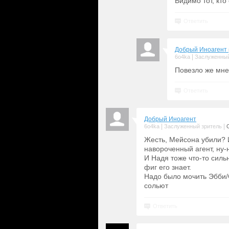
Видимо тот, кто
Ответить
Добрый Иноагент
|
6o4ka
Заслуженный
Повезло же мне,
Ответить
Добрый Иноагент
|
|
6o4ka
Заслуженный зритель
Жесть, Мейсона убили? И
навороченный агент, ну-н
И Надя тоже что-то силь
фиг его знает.
Надо было мочить Эбби/С
сольют
Ответить