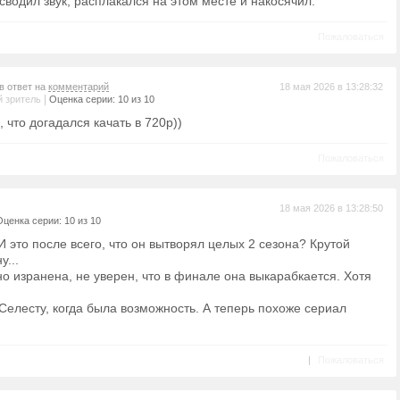
 сводил звук, расплакался на этом месте и накосячил.
Пожаловаться
в ответ на
комментарий
18 мая 2026 в 13:28:32
|
 зритель
Оценка серии: 10 из 10
 что догадался качать в 720р))
Пожаловаться
18 мая 2026 в 13:28:50
Оценка серии: 10 из 10
 это после всего, что он вытворял целых 2 сезона? Крутой
у...
но изранена, не уверен, что в финале она выкарабкается. Хотя
елесту, когда была возможность. А теперь похоже сериал
|
Пожаловаться