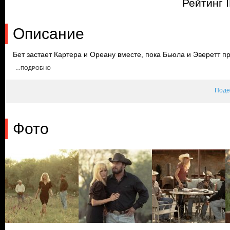
Рейтинг 
Описание
Бет застает Картера и Ореану вместе, пока Бьюла и Эверетт пр
Рип и Бет принимают тяжелое решение забить все стадо и орга
…ПОДРОБНО
больное животное. Картера расстраивает то, что его родители
Поде
Фото