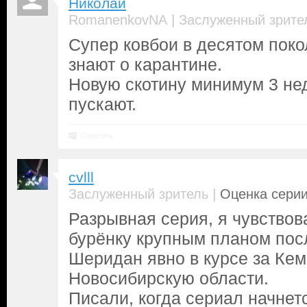
Николай
|
RomanenkovNA
Заслуженный зрите
Супер ковбои в десятом поко
знают о карантине.
Новую скотину минимум 3 нед
пускают.
Ответить
cvlll
|
Заслуженный зритель
Оценка серии
Разрывная серия, я чувствов
бурёнку крупным планом посл
Шеридан явно в курсе за Ке
Новосибирскую области.
Писали, когда сериал начнет