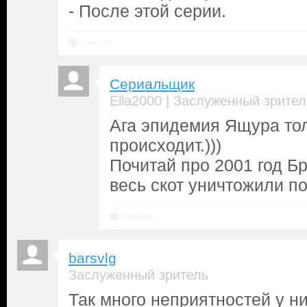
- После этой серии.
Ответить
Сериальщик
|
Ella2000
Заслуженный зрител
Ага эпидемия Ящура тол
происходит.)))
Почитай про 2001 год Б
весь скот уничтожили п
Ответить
barsvlg
Заслуженный зритель
Так много неприятностей у ни