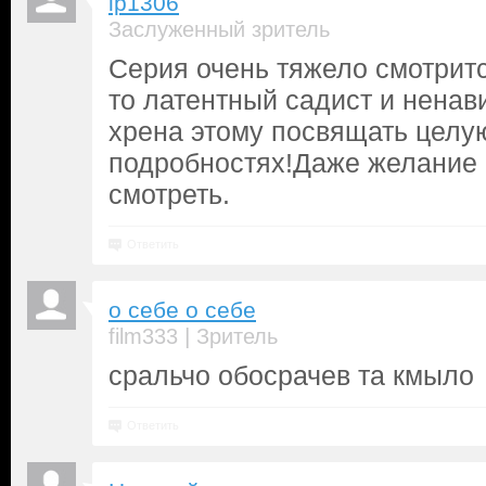
lp1306
Заслуженный зритель
Серия очень тяжело смотритс
то латентный садист и ненав
хрена этому посвящать целу
подробностях!Даже желание
смотреть.
Ответить
о себе о себе
|
film333
Зритель
сральчо обосрачев та кмыло
Ответить