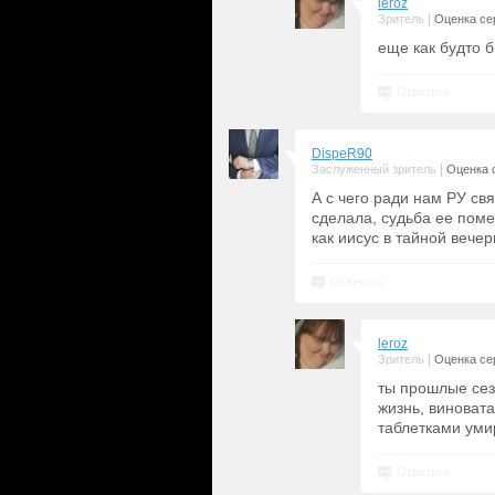
leroz
|
Зритель
Оценка сер
еще как будто 
Ответить
DispeR90
|
Заслуженный зритель
Оценка с
А с чего ради нам РУ св
сделала, судьба ее поме
как иисус в тайной вечери
Ответить
leroz
|
Зритель
Оценка сер
ты прошлые сез
жизнь, виноват
таблетками ум
Ответить