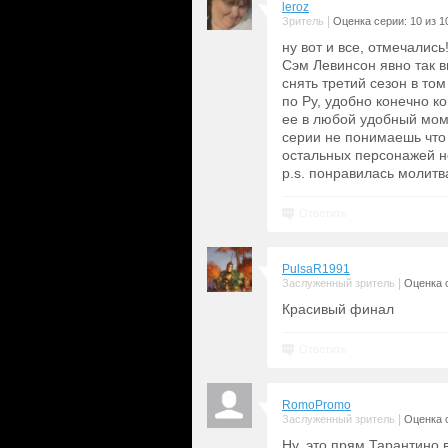
leroz
|
Зритель
Оценка серии: 10 из 1
ну вот и все, отмечались
Сэм Левинсон явно так 
снять третий сезон в том
по Ру, удобно конечно к
ее в любой удобный моме
серии не понимаешь что 
остальных персонажей не
p.s. понравилась молитва
Ответить
PulsaR1991
|
Заслуженный зритель
Оценка с
Красивый финал
Ответить
RomoPromo
|
Заслуженный зритель
Оценка с
Ну, это прям Тарантино