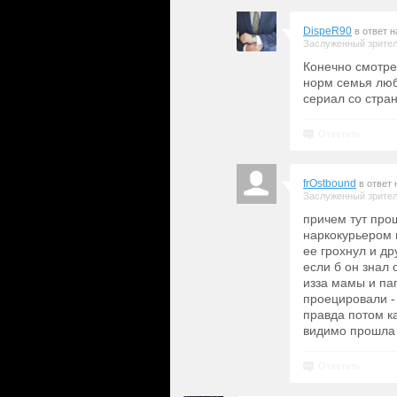
DispeR90
в ответ 
Заслуженный зрите
Конечно смотре
норм семья люб
сериал со стра
Ответить
frOstbound
в ответ
Заслуженный зрите
причем тут про
наркокурьером 
ее грохнул и др
если б он знал 
изза мамы и пап
проецировали -
правда потом к
видимо прошла 
Ответить