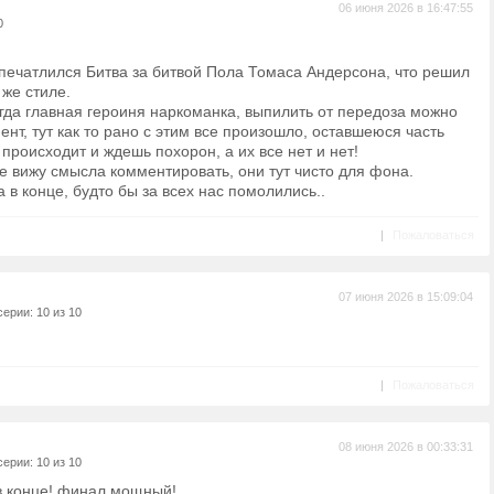
06 июня 2026 в 16:47:55
0
!
впечатлился Битва за битвой Пола Томаса Андерсона, что решил
 же стиле.
огда главная героиня наркоманка, выпилить от передоза можно
нт, тут как то рано с этим все произошло, оставшеюся часть
происходит и ждешь похорон, а их все нет и нет!
 вижу смысла комментировать, они тут чисто для фона.
 в конце, будто бы за всех нас помолились..
|
Пожаловаться
07 июня 2026 в 15:09:04
ерии: 10 из 10
|
Пожаловаться
08 июня 2026 в 00:33:31
ерии: 10 из 10
 в конце! финал мощный!