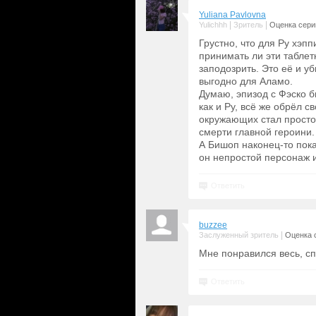
Yuliana Pavlovna
|
|
Yulichhh
Зритель
Оценка серии
Грустно, что для Ру хэпп
принимать ли эти таблет
заподозрить. Это её и у
выгодно для Аламо.
Думаю, эпизод с Фэско б
как и Ру, всё же обрёл с
окружающих стал просто
смерти главной героини.
А Бишоп наконец-то пока
он непростой персонаж и
Ответить
buzzee
|
Заслуженный зритель
Оценка с
Мне понравился весь, спа
Ответить