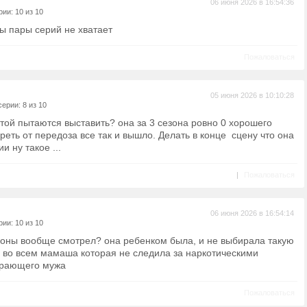
06 июня 2026 в 16:54:36
ии: 10 из 10
бы пары серий не хватает
Пожаловаться
05 июня 2026 в 10:10:28
ерии: 8 из 10
ятой пытаются выставить? она за 3 сезона ровно 0 хорошего
реть от передоза все так и вышло. Делать в конце сцену что она
и ну такое ...
|
Пожаловаться
06 июня 2026 в 16:54:14
ии: 10 из 10
оны вообще смотрел? она ребенком была, и не выбирала такую
а во всем мамаша которая не следила за наркотическими
ирающего мужа
Пожаловаться