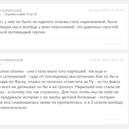
на
комментарий
06 июня 2026 в 22:55:16
|
ль
Оценка серии: 8 из 10
л, у нее не было не идиного позыва стать наркоманкой, была
ящая как и вообще у всех персонажей, это довольно простой
нной мотивацией героев
Пожаловаться
 на
комментарий
22 июня 2026 в 11:51:25
ль
шлые сезоны - она стала мало того наркошей, так еще и
и сутенершей - судя по последнему выступлению Али он бы и
ужка ее Феску, пошел он конечно отомстить за Ру - но по факту
о всех ее делишках он бы и ее грохнул. Наркошей она стала не
ы - а потому что так случилось. Для того чтобы мы на себя не
 придумали историю с ее якобы детской болезнью - которая
ак она снаркошилась никак не проявлялась, а в 3 сезоне вообще
окончательно.
Пожаловаться