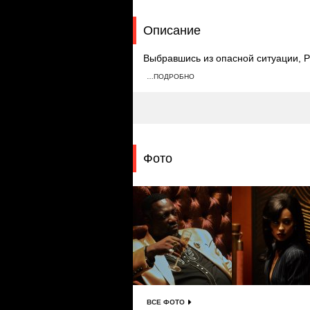
Описание
Выбравшись из опасной ситуации, Р
отпуска, она отправляется к Али. Т
…ПОДРОБНО
управления по борьбе с наркотикам
сон о том, как Фезко сбегает из тюр
Фото
ВСЕ ФОТО