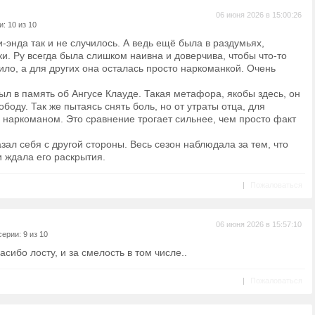
06 июня 2026 в 15:00:26
: 10 из 10
и-энда так и не случилось. А ведь ещё была в раздумьях,
ки. Ру всегда была слишком наивна и доверчива, чтобы что-то
било, а для других она осталась просто наркоманкой. Очень
ыл в память об Ангусе Клауде. Такая метафора, якобы здесь, он
вободу. Так же пытаясь снять боль, но от утраты отца, для
 наркоманом. Это сравнение трогает сильнее, чем просто факт
зал себя с другой стороны. Весь сезон наблюдала за тем, что
 ждала его раскрытия.
|
Пожаловаться
06 июня 2026 в 15:57:10
ерии: 9 из 10
сибо лосту, и за смелость в том числе..
|
Пожаловаться