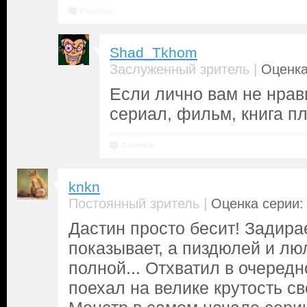
Ответить
Shad_Tkhom
|
Заслуженный зритель
Оценка
Если лично вам не нрави
сериал, фильм, книга п
Ответить
knkn
|
Постоянный зритель
Оценка серии: 
Дастин просто бесит! Задира
показывает, а пиздюлей и лю
полной... Отхватил в очеред
поехал на велике крутость св