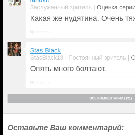
landkit
|
Заслуженный зритель
Оценка серии
Какая же нудятина. Очень тя
Ответить
Stas Black
|
|
StasBlack13
Постоянный зритель
О
Опять много болтают.
Ответить
ВСЕ КОММЕНТАРИИ (121)
Оставьте Ваш комментарий: