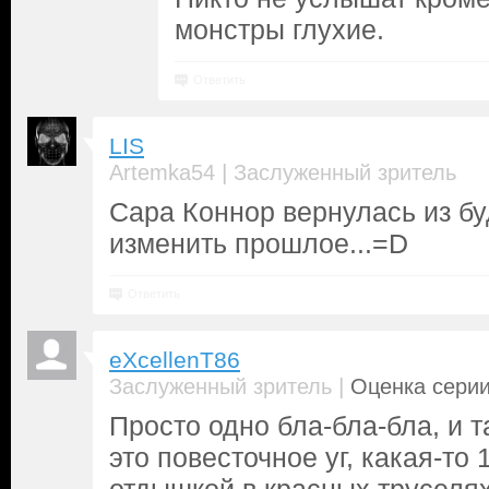
монстры глухие.
Ответить
LIS
|
Artemka54
Заслуженный зритель
Сара Коннор вернулась из бу
изменить прошлое...=D
Ответить
eXcellenT86
|
Заслуженный зритель
Оценка серии
Просто одно бла-бла-бла, и т
это повесточное уг, какая-то 