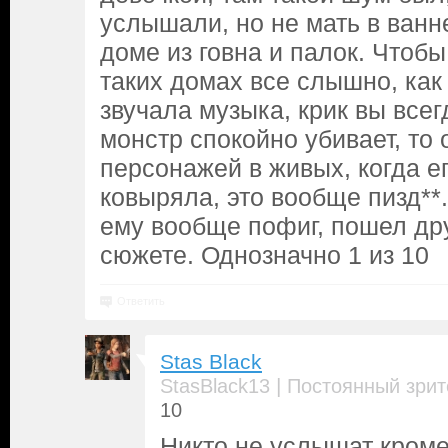
услышали, но не мать в ванн
доме из говна и палок. Чтобы
таких домах все слышно, как
звучала музыка, крик вы все
монстр спокойно убивает, то
персонажей в живых, когда е
ковыряла, это вообще пизд**
ему вообще пофиг, пошел дру
сюжете. Однозначно 1 из 10
Ответить
Stas Black
|
StasBlack13
Постоянный зрит
10
Никто не услышат кроме