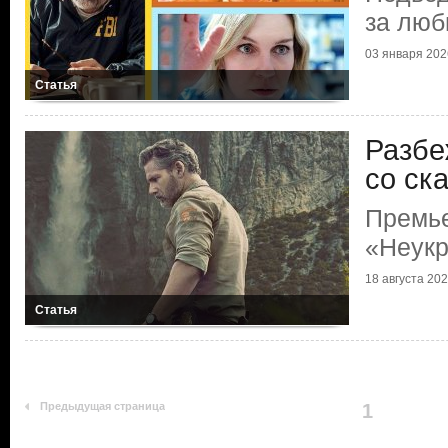
за люб
03 января 202
Статья
Разбе
со ск
Премь
«Неук
18 августа 20
Статья
Предыдущая страница
1