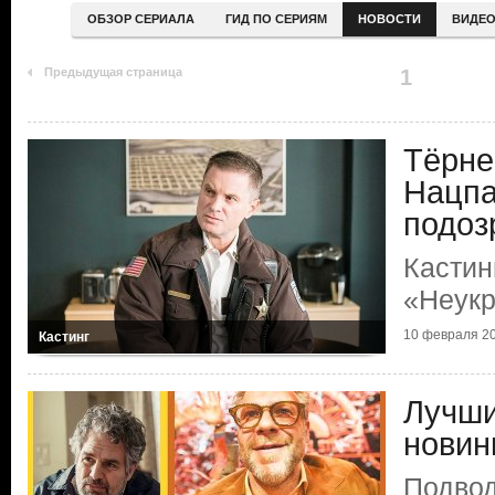
ОБЗОР СЕРИАЛА
ГИД ПО СЕРИЯМ
НОВОСТИ
ВИДЕ
Предыдущая страница
1
Тёрне
Нацпа
подоз
Кастин
«Неукр
10 февраля 2
Кастинг
Лучши
новин
Подвод