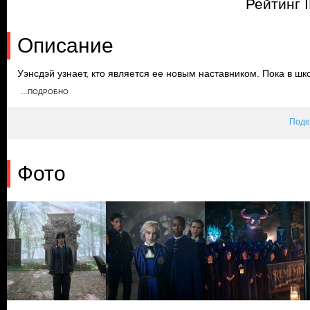
Рейтинг 
Описание
Уэнсдэй узнает, кто является ее новым наставником. Пока в шк
выясняет, как управлять Хайдом. Пагсли и Гомес находят Хлюп
…ПОДРОБНО
После столкновения с монстром Энид неожиданно обращается в
не является полной.
Поде
Фото