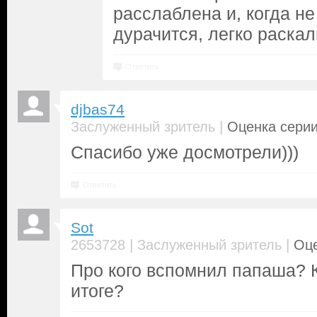
расслаблена и, когда н
дурачится, легко раска
Ответить
djbas74
|
Заслуженный зритель
Оценка серии
Спасибо уже досмотрели)))
Ответить
Sot
|
|
2653728
Заслуженный зритель
Оце
Про кого вспомнил папаша? К
итоге?