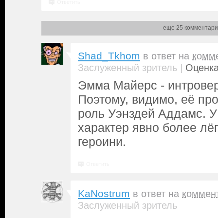
Ответить
еще 25 комментари
Shad_Tkhom
в ответ на
комм
|
Заслуженный зритель
Оценка
Эмма Майерс - интровер
Поэтому, видимо, её пр
роль Уэнздей Аддамс. 
характер явно более лёг
героини.
Ответить
KaNostrum
в ответ на
коммен
Заслуженный зритель