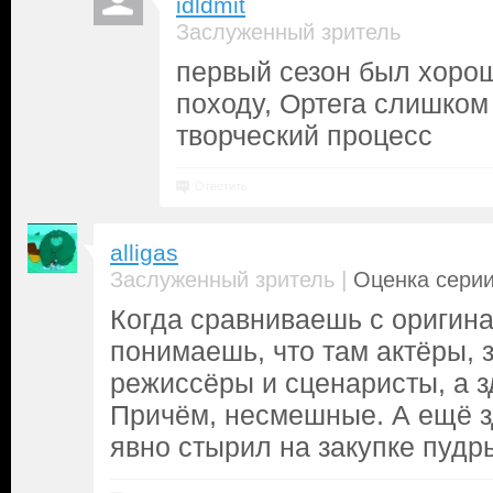
idldmit
Заслуженный зритель
первый сезон был хорош.
походу, Ортега слишком
творческий процесс
Ответить
alligas
|
Заслуженный зритель
Оценка серии
Когда сравниваешь с ориги
понимаешь, что там актёры, 
режиссёры и сценаристы, а з
Причём, несмешные. А ещё з
явно стырил на закупке пудр