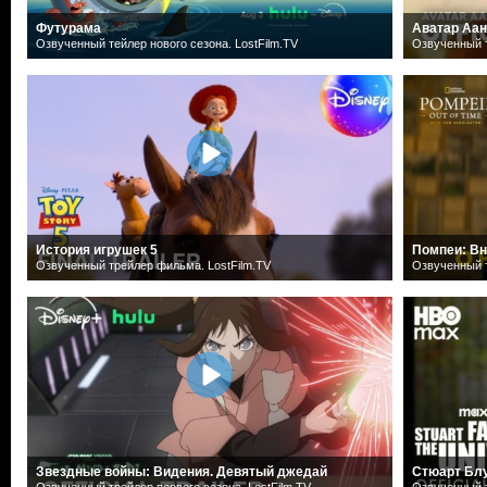
Футурама
Аватар Аан
Озвученный тейлер нового сезона. LostFilm.TV
Озвученный т
История игрушек 5
Помпеи: Вн
Озвученный трейлер фильма. LostFilm.TV
Озвученный т
Звездные войны: Видения. Девятый джедай
Стюарт Блу
Озвученный трейлер первого сезона. LostFilm.TV
Озвученный т