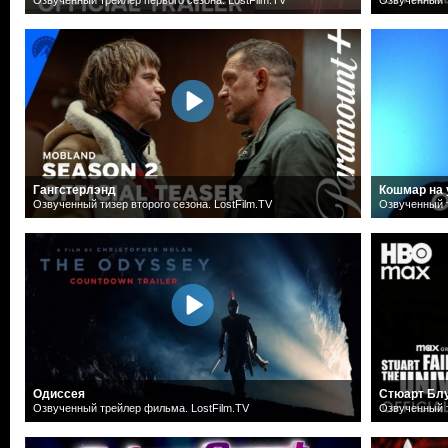
Гангстерлэнд
Кошмар на 
Озвученный тизер второго сезона. LostFilm.TV
Озвученный т
Одиссея
Стюарт Блу
Озвученный трейлер фильма. LostFilm.TV
Озвученный т