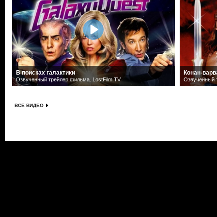
В поисках галактики
Конан-варв
Озвученный трейлер фильма. LostFilm.TV
Озвученный т
ВСЕ ВИДЕО